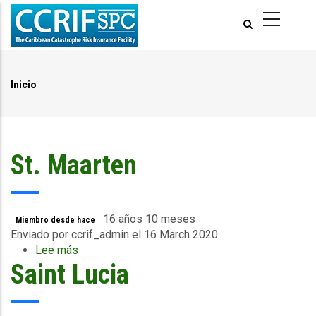
Pasar
al
contenido
principal
Inicio
Ruta
de
navegación
St. Maarten
16 años 10 meses
Miembro desde hace
Enviado por
ccrif_admin
el 16 March 2020
Lee más
sobre
Saint Lucia
St.
Maarten