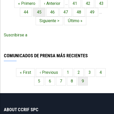
Primera
« Primero
Página
‹ Anterior
…
Página
41
Página
42
Página
43
Paginación
página
anterior
Página
44
Página
45
Página
46
Página
47
Página
48
Página
49
…
actual
Siguiente
Siguiente >
Última
Último »
página
página
Suscribirse a
COMUNICADOS DE PRENSA MÁS RECIENTES
Primera
« First
Página
‹ Previous
Página
1
Página
2
Página
3
Página
4
Paginación
página
anterior
Página
5
Página
6
Página
7
Página
8
Página
9
actual
ABOUT CCRIF SPC