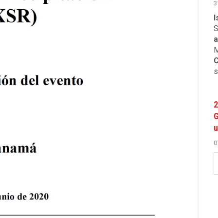
3
I
S
a
M
C
s
2
G
u
0