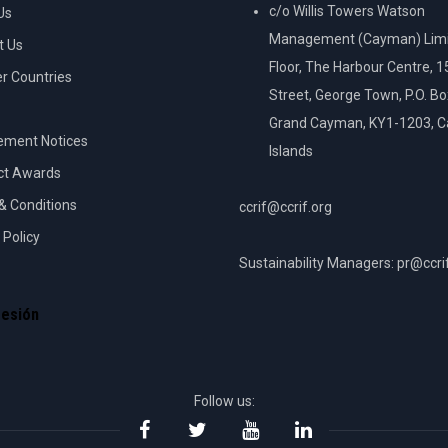
c/o Willis Towers Watson
Us
Management (Cayman) Limi
t Us
Floor, The Harbour Centre, 
 Countries
Street, George Town, P.O. B
Grand Cayman, KY1-1203, 
ement Notices
Islands
ct Awards
& Conditions
ccrif@ccrif.org
 Policy
Sustainability Managers: pr@ccri
NT
sesión
Follow us: