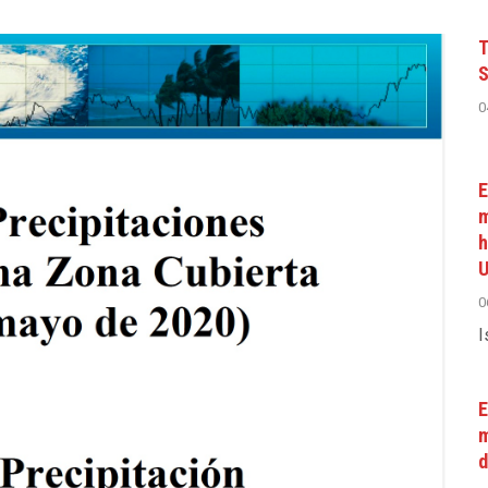
T
S
0
E
m
h
U
0
I
E
m
d