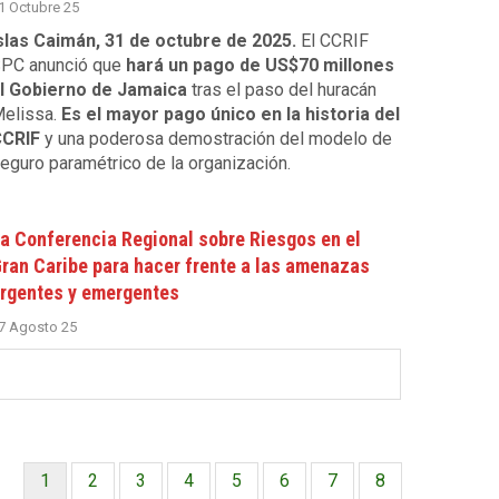
1 Octubre 25
slas Caimán, 31 de octubre de 2025.
El CCRIF
PC anunció que
hará un pago de US$70 millones
l Gobierno de Jamaica
tras el paso del huracán
elissa.
Es el mayor pago único en la historia del
CRIF
y una poderosa demostración del modelo de
eguro paramétrico de la organización.
a Conferencia Regional sobre Riesgos en el
ran Caribe para hacer frente a las amenazas
rgentes y emergentes
7 Agosto 25
Página
1
Página
2
Página
3
Página
4
Página
5
Página
6
Página
7
Página
8
Paginación