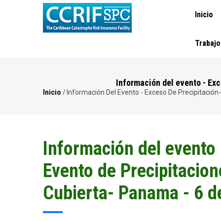
NAVEGA
Pasar
Inicio
PRINCI
al
contenido
principal
Trabajo
Información del evento - Exc
Inicio
/
Información Del Evento - Exceso De Precipitación
Ruta
de
navegación
Información del evento 
Evento de Precipitacion
Cubierta- Panama - 6 d