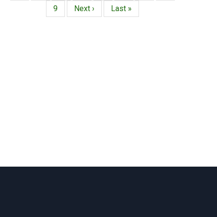
actual
Página
9
Siguiente
Next ›
Última
Last »
página
página