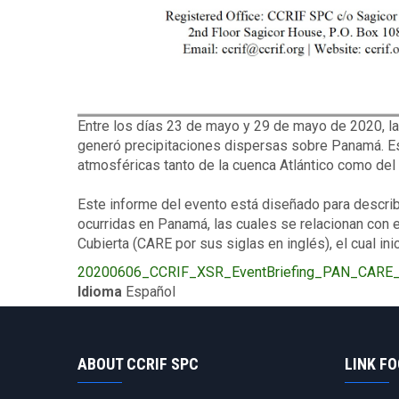
Description
Entre los días 23 de mayo y 29 de mayo de 2020, l
generó precipitaciones dispersas sobre Panamá. Est
atmosféricas tanto de la cuenca Atlántico como del
Este informe del evento está diseñado para describ
ocurridas en Panamá, las cuales se relacionan con 
Cubierta (CARE por sus siglas en inglés), el cual ini
Upload
20200606_CCRIF_XSR_EventBriefing_PAN_CARE_2
Publication
Idioma
Español
ABOUT CCRIF SPC
LINK F