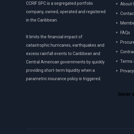
CCRIF SPC is a segregated portfolio
About 
company, owned, operated and registered
Contac
in the Caribbean.
Member
FAQs
It limits the financial impact of
Procur
catastrophic hurricanes, earthquakes and
Contra
excess rainfall events to Caribbean and
Terms 
Central American governments by quickly
providing short-term liquidity when a
Privacy
parametric insurance policy is triggered.
USER
ACCOU
Iniciar 
MENU