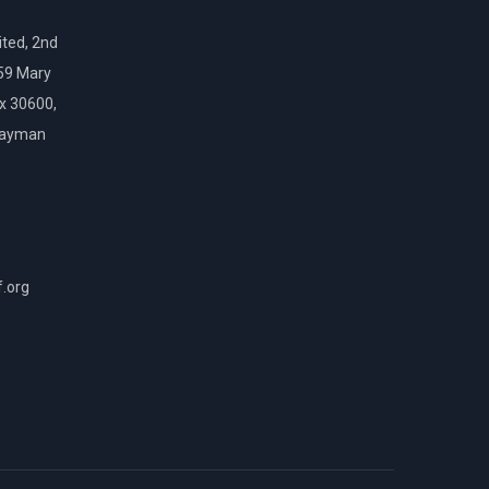
ted, 2nd
159 Mary
ox 30600,
Cayman
f.org