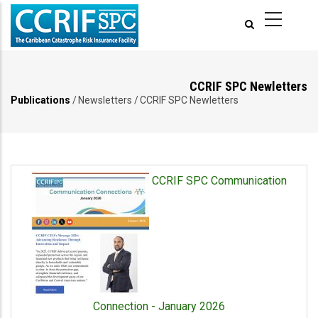
Pasar
al
contenido
principal
CCRIF SPC Newletters
Publications
/
Newsletters
/
CCRIF SPC Newletters
Ruta
de
navegación
CCRIF SPC Communication
Connection - January 2026