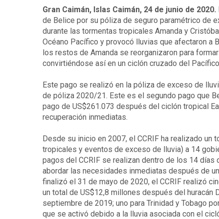
Gran Caimán, Islas Caimán, 24 de junio de 2020.
de Belice por su póliza de seguro paramétrico de ex
durante las tormentas tropicales Amanda y Cristóbal
Océano Pacífico y provocó lluvias que afectaron a B
los restos de Amanda se reorganizaron para formar l
convirtiéndose así en un ciclón cruzado del Pacífico 
Este pago se realizó en la póliza de exceso de lluv
de póliza 2020/21. Este es el segundo pago que Bel
pago de US$261.073 después del ciclón tropical Earl.
recuperación inmediatas.
Desde su inicio en 2007, el CCRIF ha realizado un 
tropicales y eventos de exceso de lluvia) a 14 gob
pagos del CCRIF se realizan dentro de los 14 días 
abordar las necesidades inmediatas después de un 
finalizó el 31 de mayo de 2020, el CCRIF realizó c
un total de US$12,8 millones después del huracán D
septiembre de 2019; uno para Trinidad y Tobago por
que se activó debido a la lluvia asociada con el ci