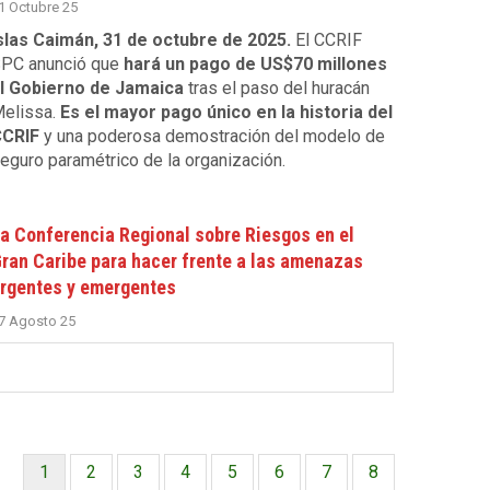
1 Octubre 25
slas Caimán, 31 de octubre de 2025.
El CCRIF
PC anunció que
hará un pago de US$70 millones
l Gobierno de Jamaica
tras el paso del huracán
elissa.
Es el mayor pago único en la historia del
CRIF
y una poderosa demostración del modelo de
eguro paramétrico de la organización.
a Conferencia Regional sobre Riesgos en el
ran Caribe para hacer frente a las amenazas
rgentes y emergentes
7 Agosto 25
Página
1
Página
2
Página
3
Página
4
Página
5
Página
6
Página
7
Página
8
Paginación