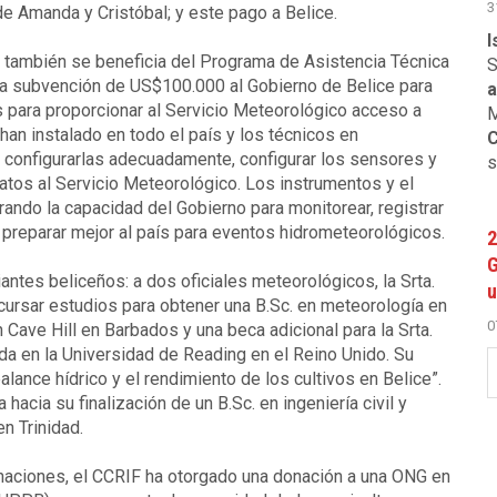
3
de Amanda y Cristóbal; y este pago a Belice.
I
también se beneficia del Programa de Asistencia Técnica
S
una subvención de US$100.000 al Gobierno de Belice para
a
para proporcionar al Servicio Meteorológico acceso a
M
han instalado en todo el país y los técnicos en
C
 configurarlas adecuadamente, configurar los sensores y
s
datos al Servicio Meteorológico. Los instrumentos y el
ando la capacidad del Gobierno para monitorear, registrar
y preparar mejor al país para eventos hidrometeorológicos.
2
G
ntes beliceños: a dos oficiales meteorológicos, la Srta.
u
 cursar estudios para obtener una B.Sc. en meteorología en
0
 Cave Hill en Barbados y una beca adicional para la Srta.
da en la Universidad de Reading en el Reino Unido. Su
alance hídrico y el rendimiento de los cultivos en Belice”.
hacia su finalización de un B.Sc. en ingeniería civil y
n Trinidad.
ciones, el CCRIF ha otorgado una donación a una ONG en