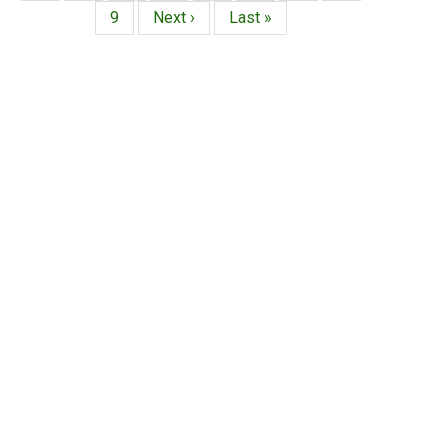
actual
Página
9
Siguiente
Next ›
Última
Last »
página
página