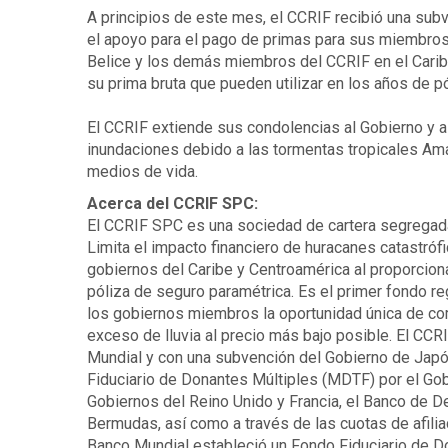
A principios de este mes, el CCRIF recibió una sub
el apoyo para el pago de primas para sus miembros
Belice y los demás miembros del CCRIF en el Carib
su prima bruta que pueden utilizar en los años de 
El CCRIF extiende sus condolencias al Gobierno y a
inundaciones debido a las tormentas tropicales Am
medios de vida.
Acerca del CCRIF SPC:
El CCRIF SPC es una sociedad de cartera segregada,
Limita el impacto financiero de huracanes catastróf
gobiernos del Caribe y Centroamérica al proporcion
póliza de seguro paramétrica. Es el primer fondo re
los gobiernos miembros la oportunidad única de com
exceso de lluvia al precio más bajo posible. El CCRI
Mundial y con una subvención del Gobierno de Japó
Fiduciario de Donantes Múltiples (MDTF) por el Gob
Gobiernos del Reino Unido y Francia, el Banco de De
Bermudas, así como a través de las cuotas de afilia
Banco Mundial estableció un Fondo Fiduciario de Do