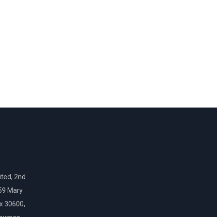
ted, 2nd
159 Mary
ox 30600,