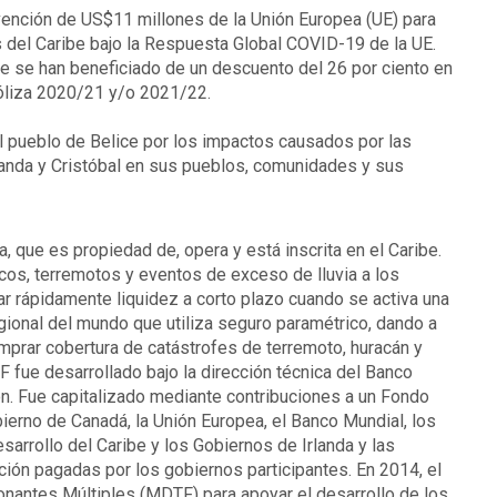
vención de US$11 millones de la Unión Europea (UE) para
 del Caribe bajo la Respuesta Global COVID-19 de la UE.
e se han beneficiado de un descuento del 26 por ciento en
póliza 2020/21 y/o 2021/22.
l pueblo de Belice por los impactos causados por las
anda y Cristóbal en sus pueblos, comunidades y sus
 que es propiedad de, opera y está inscrita en el Caribe.
icos, terremotos y eventos de exceso de lluvia a los
ar rápidamente liquidez a corto plazo cuando se activa una
gional del mundo que utiliza seguro paramétrico, dando a
prar cobertura de catástrofes de terremoto, huracán y
F fue desarrollado bajo la dirección técnica del Banco
n. Fue capitalizado mediante contribuciones a un Fondo
ierno de Canadá, la Unión Europea, el Banco Mundial, los
sarrollo del Caribe y los Gobiernos de Irlanda y las
ción pagadas por los gobiernos participantes. En 2014, el
nantes Múltiples (MDTF) para apoyar el desarrollo de los