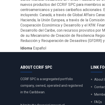
nuevos productos del CCRIF SPC para miembros actua
centroamericanos y países caribeños adicionales. 
incluyendo: Canadá, a través de Global Affairs Can
Hacienda; la Unión Europea, a través de la Comisión
Cooperación Económica y Desarrollo y el KfW. Finan
Desarrollo del Caribe, con recursos provistos por Mé
de su Mecanismo de Creación de Resiliencia Regio
Reducción y Recuperación de Desastres (GFDRR) y 
Idioma
Español
ABOUT CCRIF SPC
LINK F
CCRIF SPC is a segregated portfolio
About 
company, owned, operated and registered
Contac
in the Caribbean.
Member
FAQs