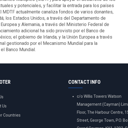
les y potenciales, y facilitar la entrada para los países
El MDTF actualmente canaliza fondos de varios donantes,
adá; los Estados Unidos, a través del Departamento de
 Europea y Alemania, a través del Ministerio Federal de
ciamiento adicional ha sido provisto por el Banco de
xico; el gobierno de Irlanda; y la Unión Europea a través
nal gestionado por el Mecanismo Mundial para la
el Banco Mundial.
OOTER
CONTACT INFO
c/o Willis Towers Watson
Us
Management (Cayman) Limi
t Us
Floor, The Harbour Centre, 
 Countries
Street, George Town, P.O. B