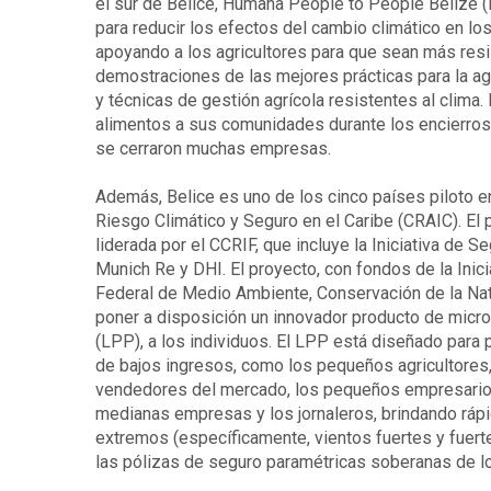
el sur de Belice, Humana People to People Belize (
para reducir los efectos del cambio climático en los
apoyando a los agricultores para que sean más resis
demostraciones de las mejores prácticas para la agr
y técnicas de gestión agrícola resistentes al clima.
alimentos a sus comunidades durante los encierros 
se cerraron muchas empresas.
Además, Belice es uno de los cinco países piloto en
Riesgo Climático y Seguro en el Caribe (CRAIC). El
liderada por el CCRIF, que incluye la Iniciativa de 
Munich Re y DHI. El proyecto, con fondos de la Inicia
Federal de Medio Ambiente, Conservación de la Na
poner a disposición un innovador producto de micr
(LPP), a los individuos. El LPP está diseñado para
de bajos ingresos, como los pequeños agricultores,
vendedores del mercado, los pequeños empresarios,
medianas empresas y los jornaleros, brindando ráp
extremos (específicamente, vientos fuertes y fuer
las pólizas de seguro paramétricas soberanas de l