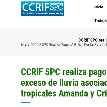
NAVEGA
Pasar
Inicio
PRINCI
al
contenido
principal
Trabajo
CCRIF SPC reali
Inicio
/
CCRIF SPC Realiza Pagos A Belice Por Un Evento 
Ruta
de
navegación
CCRIF SPC realiza pagos
exceso de lluvia asocia
tropicales Amanda y Cri