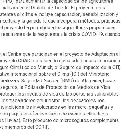
HPPB), para aumentar la capacidad de los agricultores
 cultivos en el Distrito de Toledo. El proyecto está
tentes al clima e incluye capacitación, sensibilización y
icultura y la ganadería que incorporan métodos, prácticas
 El proyecto ha permitido a los agricultores proporcionar
resultantes de la respuesta a la crisis COVID-19, cuando
 el Caribe que participan en el proyecto de Adaptación al
 proyecto CRAIC está siendo ejecutado por una asociación
Seguro Climático de Munich, el Seguro de Impacto de la OIT,
tiva Internacional sobre el Clima (ICI) del Ministerio
turaleza y Seguridad Nuclear (BMU) de Alemania, busca
oseguros, la Póliza de Protección de Medios de Vida
 proteger los medios de vida de las personas vulnerables
 los trabajadores del turismo, los pescadores, los
 incluidos los involucrados en las micro, pequeñas y
idos pagos en efectivo luego de eventos climáticos
tes lluvias). Este producto de microseguros complementa
os miembros del CCRIF.