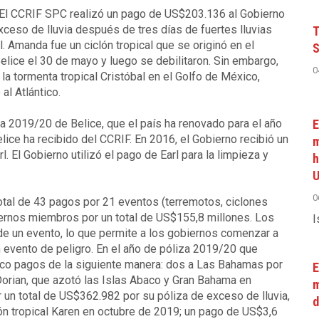
El CCRIF SPC realizó un pago de US$203.136 al Gobierno
ceso de lluvia después de tres días de fuertes lluvias
T
. Amanda fue un ciclón tropical que se originó en el
S
elice el 30 de mayo y luego se debilitaron. Sin embargo,
0
a tormenta tropical Cristóbal en el Golfo de México,
al Atlántico.
ia 2019/20 de Belice, que el país ha renovado para el año
E
ice ha recibido del CCRIF. En 2016, el Gobierno recibió un
m
 El Gobierno utilizó el pago de Earl para la limpieza y
h
U
0
total de 43 pagos por 21 eventos (terremotos, ciclones
iernos miembros por un total de US$155,8 millones. Los
I
de un evento, lo que permite a los gobiernos comenzar a
evento de peligro. En el año de póliza 2019/20 que
inco pagos de la siguiente manera: dos a Las Bahamas por
E
orian, que azotó las Islas Abaco y Gran Bahama en
m
 un total de US$362.982 por su póliza de exceso de lluvia,
d
clón tropical Karen en octubre de 2019; un pago de US$3,6