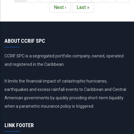
Paginación
actual
Siguiente
Next ›
Última
Last »
página
página
ABOUT CCRIF SPC
CCRIF SPC is a segregated portfolio company, owned, operated
and registered in the Caribbean.
It limits the financial impact of catastrophic hurricanes,
earthquakes and excess rainfall events to Caribbean and Central
American governments by quickly providing short-term liquidity
when a parametric insurance policy is triggered.
LINK FOOTER