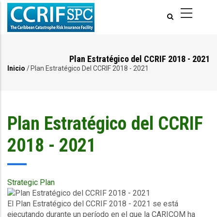
Pasar
al
contenido
principal
Plan Estratégico del CCRIF 2018 - 2021
Inicio
/
Plan Estratégico Del CCRIF 2018 - 2021
Ruta
de
navegación
Plan Estratégico del CCRIF
2018 - 2021
Strategic Plan
Publication
Cover
Description
El Plan Estratégico del
CCRIF
2018 - 2021 se está
ejecutando durante un período en el que la
CARICOM
ha