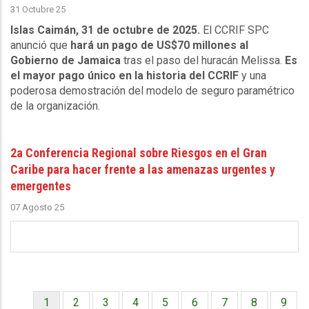
31 Octubre 25
Islas Caimán, 31 de octubre de 2025.
El CCRIF SPC
anunció que
hará un pago de US$70 millones al
Gobierno de Jamaica
tras el paso del huracán Melissa.
Es
el mayor pago único en la historia del CCRIF
y una
poderosa demostración del modelo de seguro paramétrico
de la organización.
2a Conferencia Regional sobre Riesgos en el Gran
Caribe para hacer frente a las amenazas urgentes y
emergentes
07 Agosto 25
Página
1
Página
2
Página
3
Página
4
Página
5
Página
6
Página
7
Página
8
Págin
9