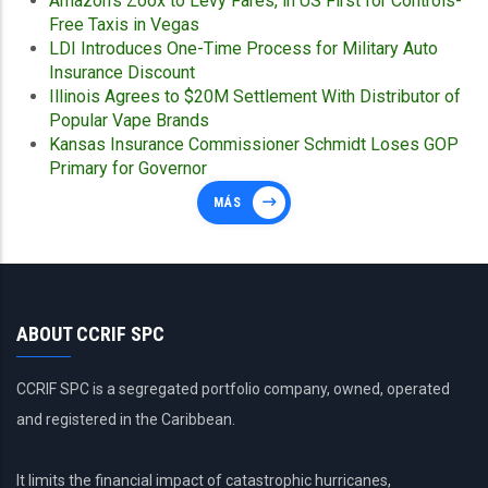
Amazon’s Zoox to Levy Fares, in US First for Controls-
Free Taxis in Vegas
LDI Introduces One-Time Process for Military Auto
Insurance Discount
Illinois Agrees to $20M Settlement With Distributor of
Popular Vape Brands
Kansas Insurance Commissioner Schmidt Loses GOP
Primary for Governor
MÁS
ABOUT CCRIF SPC
CCRIF SPC is a segregated portfolio company, owned, operated
and registered in the Caribbean.
It limits the financial impact of catastrophic hurricanes,