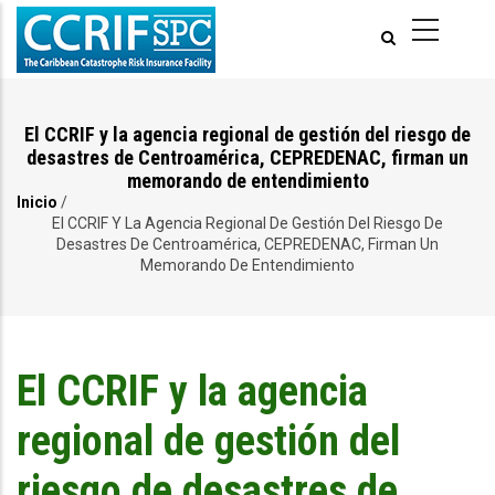
Pasar
al
contenido
principal
El CCRIF y la agencia regional de gestión del riesgo de
desastres de Centroamérica, CEPREDENAC, firman un
memorando de entendimiento
Inicio
/
Ruta
El CCRIF Y La Agencia Regional De Gestión Del Riesgo De
Desastres De Centroamérica, CEPREDENAC, Firman Un
de
Memorando De Entendimiento
navegación
El CCRIF y la agencia
regional de gestión del
riesgo de desastres de