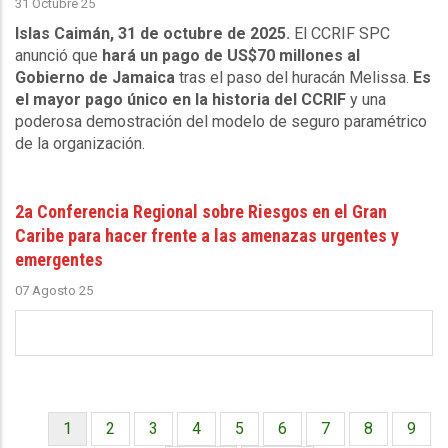
31 Octubre 25
Islas Caimán, 31 de octubre de 2025.
El CCRIF SPC
anunció que
hará un pago de US$70 millones al
Gobierno de Jamaica
tras el paso del huracán Melissa.
Es
el mayor pago único en la historia del CCRIF
y una
poderosa demostración del modelo de seguro paramétrico
de la organización.
2a Conferencia Regional sobre Riesgos en el Gran
Caribe para hacer frente a las amenazas urgentes y
emergentes
07 Agosto 25
Página
1
Página
2
Página
3
Página
4
Página
5
Página
6
Página
7
Página
8
Págin
9
Paginación