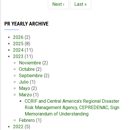
actual
Siguiente
Next ›
Última
Last »
página
página
PR YEARLY ARCHIVE
2026
(2)
2025
(8)
2024
(11)
2023
(11)
Noviembre
(2)
Octubre
(2)
Septiembre
(2)
Julio
(1)
Mayo
(2)
Marzo
(1)
CCRIF and Central America’s Regional Disaster
Risk Management Agency, CEPREDENAC, Sign
Memorandum of Understanding
Febrero
(1)
2022
(5)