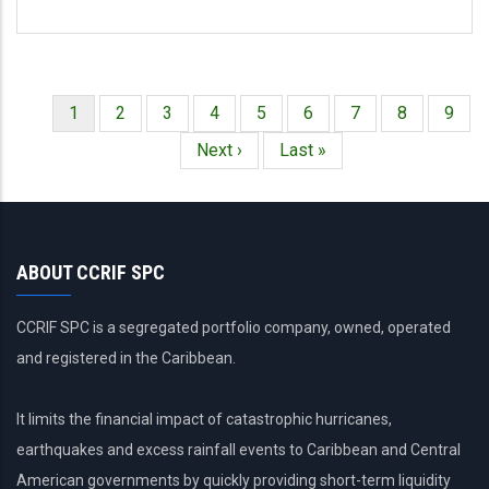
Página
1
Página
2
Página
3
Página
4
Página
5
Página
6
Página
7
Página
8
Págin
9
Paginación
actual
Siguiente
Next ›
Última
Last »
página
página
ABOUT CCRIF SPC
CCRIF SPC is a segregated portfolio company, owned, operated
and registered in the Caribbean.
It limits the financial impact of catastrophic hurricanes,
earthquakes and excess rainfall events to Caribbean and Central
American governments by quickly providing short-term liquidity