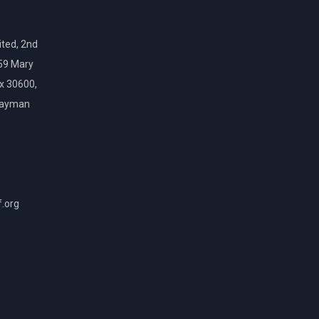
ted, 2nd
159 Mary
ox 30600,
Cayman
f.org