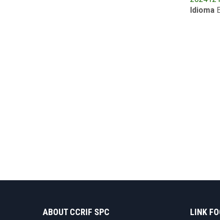
Publicat
Idioma
E
ABOUT CCRIF SPC
LINK F