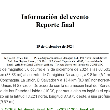
ion
 de magnitud 5.6 ocurrió el 9 de diciembre de 2024 a las 03:50:
m (33.83 mi) al sureste de Cosigüina, Nicaragua; a 9.8 km (6.1 mi
 Conchagua, La Unión, El Salvador y a 13.4 km (8.3 mi) nor-nores
a Unión, El Salvador. De acuerdo con la estimación final del Servi
o de los Estados Unidos (USGS, por sus siglas en inglés) el epi
izó en la latitud 13.221 norte, longitud 87.875 oeste, a una profu
(9,57 mi).
9_CCRIF_InfoEventoFinal_NIC_eq20241209_Final.pdf