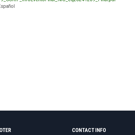
ion
spañol
OOTER
CONTACT INFO