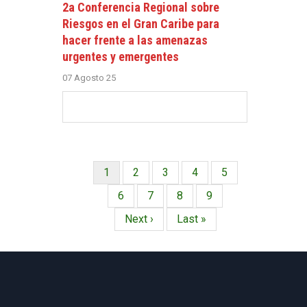
2a Conferencia Regional sobre
Riesgos en el Gran Caribe para
hacer frente a las amenazas
urgentes y emergentes
07 Agosto 25
Página
1
Página
2
Página
3
Página
4
Página
5
Paginación
actual
Página
6
Página
7
Página
8
Página
9
Siguiente
Next ›
Última
Last »
página
página