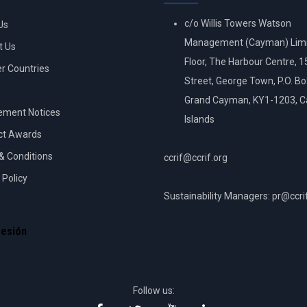
c/o Willis Towers Watson
Us
Management (Cayman) Limi
t Us
Floor, The Harbour Centre, 
 Countries
Street, George Town, P.O. B
Grand Cayman, KY1-1203, 
ement Notices
Islands
ct Awards
& Conditions
ccrif@ccrif.org
 Policy
Sustainability Managers: pr@ccri
NT
sesión
Follow us: