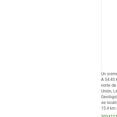
Descript
Un sismo
A 54.45 k
norte de
Unión, L
Geológic
se local
15.4 km 
Upload
2024121