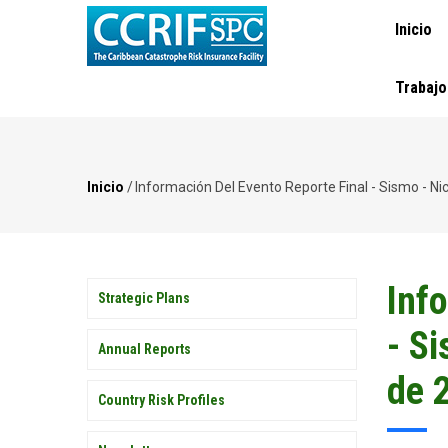
NAVEGA
Pasar
Inicio
PRINCI
al
contenido
principal
Trabajo
Inicio
/
Información Del Evento Reporte Final - Sismo - N
Ruta
de
navegación
Inf
PUBLICATIONS
Strategic Plans
- S
Annual Reports
de 
Country Risk Profiles