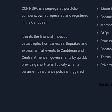
CCRIF SPC is a segregated portfolio
About 
company, owned, operated and registered
Contac
in the Caribbean.
Member
FAQs
It limits the financial impact of
Procur
catastrophic hurricanes, earthquakes and
Contra
excess rainfall events to Caribbean and
Terms 
Central American governments by quickly
providing short-term liquidity when a
Privacy
parametric insurance policy is triggered.
USER
ACCOU
Iniciar 
MENU