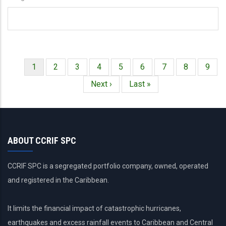
Página
1
Página
2
Página
3
Página
4
Página
5
Página
6
Página
7
Página
8
Págin
9
Paginación
actual
Siguiente
Next ›
Última
Last »
página
página
ABOUT CCRIF SPC
CCRIF SPC is a segregated portfolio company, owned, operated
and registered in the Caribbean.
It limits the financial impact of catastrophic hurricanes,
earthquakes and excess rainfall events to Caribbean and Central