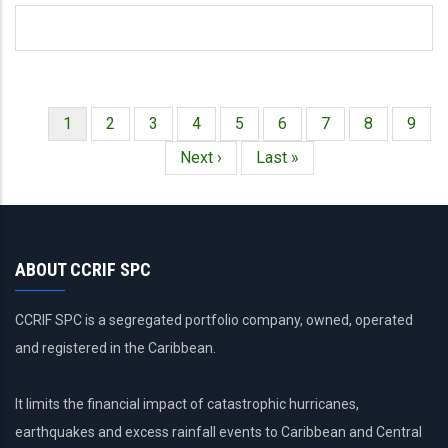
Página
1
Página
2
Página
3
Página
4
Página
5
Página
6
Página
7
Página
8
Págin
9
Paginación
actual
Siguiente
Next ›
Última
Last »
página
página
ABOUT CCRIF SPC
CCRIF SPC is a segregated portfolio company, owned, operated
and registered in the Caribbean.
It limits the financial impact of catastrophic hurricanes,
earthquakes and excess rainfall events to Caribbean and Central