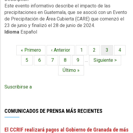
paso
Este evento informativo describe el impacto de las
evento
del
precipitaciones en Guatemala, que se asoció con un Evento
-
huracán
de Precipitación de Área Cubierta (CARE) que comenzó el
Exceso
Beryl
23 de junio y finalizó el 28 de junio de 2024.
de
Idioma
Español
lluvia
-
Evento
Primera
« Primero
Página
‹ Anterior
Página
1
Página
2
Página
3
Página
4
de
Paginación
página
anterior
actual
Precipitaciones
Página
5
Página
6
Página
7
Página
8
Página
9
…
Siguiente
Siguiente >
Pluviales
página
Última
Último »
en
página
una
Zona
Suscribirse a
Cubierta
-
Guatemala
-
COMUNICADOS DE PRENSA MÁS RECIENTES
(23/06/2024
a
El CCRIF realizará pagos al Gobierno de Granada de más
28/06/2024)