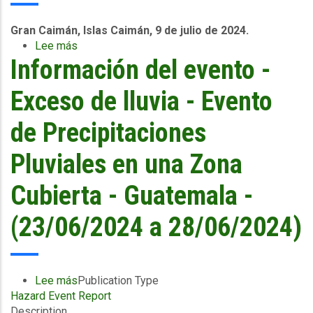
Gran Caimán, Islas Caimán, 9 de julio de 2024.
Lee más
sobre
Información del evento -
El
CCRIF
realizará
Exceso de lluvia - Evento
pagos
al
de Precipitaciones
Gobierno
de
Pluviales en una Zona
Granada
de
Cubierta - Guatemala -
más
de
(23/06/2024 a 28/06/2024)
US$44
millones
(EC$118
millones)
Lee más
sobre
Publication Type
tras
Hazard Event Report
Información
el
Description
del