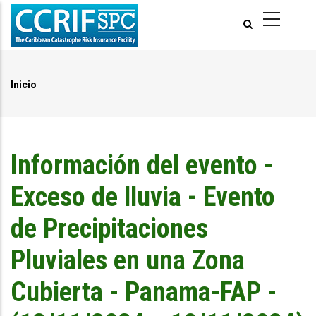
Pasar
al
contenido
principal
Inicio
Ruta
de
navegación
Información del evento -
Exceso de lluvia - Evento
de Precipitaciones
Pluviales en una Zona
Cubierta - Panama-FAP -