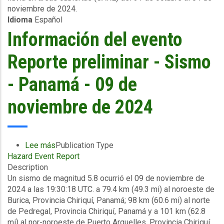
noviembre de 2024.
de
Idioma
Español
lluvia
-
Información del evento
Evento
de
Reporte preliminar - Sismo
Precipitaciones
Pluviales
- Panamá - 09 de
en
una
noviembre de 2024
Zona
Cubierta
-
Panama-
Lee más
sobre
Publication Type
FAP
Hazard Event Report
Información
-
Description
del
(31/10/2024
Un sismo de magnitud 5.8 ocurrió el 09 de noviembre de
evento
a
2024 a las 19:30:18 UTC. a 79.4 km (49.3 mi) al noroeste de
Reporte
04/11/2024)
Burica, Provincia Chiriquí, Panamá; 98 km (60.6 mi) al norte
preliminar
de Pedregal, Provincia Chiriquí, Panamá y a 101 km (62.8
-
mi) al nor-noroeste de Puerto Arguelles, Provincia Chiriquí,
Sismo