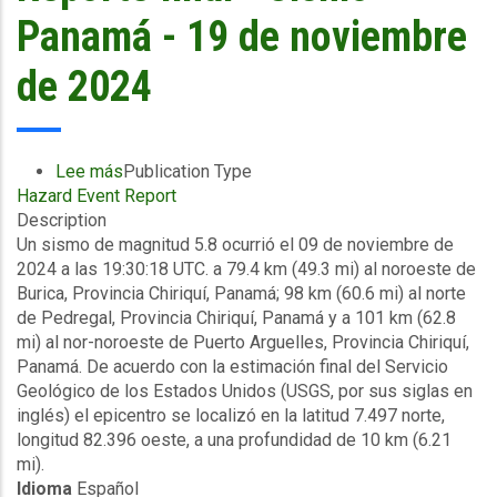
-
Panamá - 19 de noviembre
Panama-
FAP
de 2024
-
(12/11/2024
a
18/11/2024)
Lee más
sobre
Publication Type
Hazard Event Report
Información
Description
del
Un sismo de magnitud 5.8 ocurrió el 09 de noviembre de
evento
2024 a las 19:30:18 UTC. a 79.4 km (49.3 mi) al noroeste de
Reporte
Burica, Provincia Chiriquí, Panamá; 98 km (60.6 mi) al norte
final
de Pedregal, Provincia Chiriquí, Panamá y a 101 km (62.8
-
mi) al nor-noroeste de Puerto Arguelles, Provincia Chiriquí,
Sismo
Panamá. De acuerdo con la estimación final del Servicio
-
Geológico de los Estados Unidos (USGS, por sus siglas en
Panamá
inglés) el epicentro se localizó en la latitud 7.497 norte,
-
longitud 82.396 oeste, a una profundidad de 10 km (6.21
19
mi).
de
Idioma
Español
noviembre