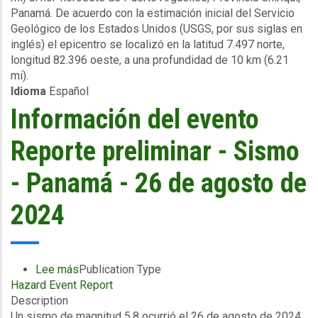
Panamá. De acuerdo con la estimación inicial del Servicio
-
Geológico de los Estados Unidos (USGS, por sus siglas en
Panamá
inglés) el epicentro se localizó en la latitud 7.497 norte,
-
longitud 82.396 oeste, a una profundidad de 10 km (6.21
09
mi).
de
Idioma
Español
noviembre
de
Información del evento
2024
Reporte preliminar - Sismo
- Panamá - 26 de agosto de
2024
Lee más
sobre
Publication Type
Hazard Event Report
Información
Description
del
Un sismo de magnitud 5.8 ocurrió el 26 de agosto de 2024
evento