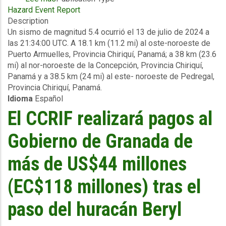
paramétrico
Hazard Event Report
Información
del
Description
del
CCRIF
Un sismo de magnitud 5.4 ocurrió el 13 de julio de 2024 a
evento
-
las 21:34:00 UTC. A 18.1 km (11.2 mi) al oste-noroeste de
Reporte
para
Puerto Armuelles, Provincia Chiriquí, Panamá; a 38 km (23.6
preliminar
el
mi) al nor-noroeste de la Concepción, Provincia Chiriquí,
-
sector
Panamá y a 38.5 km (24 mi) al este- noroeste de Pedregal,
Sismo
del
Provincia Chiriquí, Panamá.
-
agua:
Idioma
Español
Panamá
la
-
El CCRIF realizará pagos al
empresa
13
de
de
Gobierno de Granada de
servicios
julio
de
de
más de US$44 millones
aguas
2024
de
(EC$118 millones) tras el
Granada
recibe
paso del huracán Beryl
US$2,2
millones