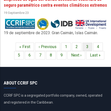
seguro paramétrico contra eventos climáticos extremos
19 Septiembre 23
19 de septiembre de 2023. Gran Caimán, Islas Caimán.
Primera
« First
Página
‹ Previous
Página
1
Página
2
Página
3
Página
4
Paginación
página
anterior
actual
Página
5
Página
6
Página
7
Página
8
Página
9
Siguiente
Next ›
Última
Last »
página
página
ABOUT CCRIF SPC
CCRIF SPC is a segregated portfolio company, owned, operated
and registered in the Caribbean.