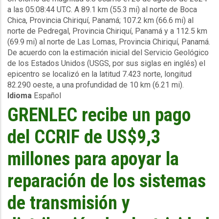
a las 05:08:44 UTC. A 89.1 km (55.3 mi) al norte de Boca
Reporte
Chica, Provincia Chiriquí, Panamá; 107.2 km (66.6 mi) al
preliminar
norte de Pedregal, Provincia Chiriquí, Panamá y a 112.5 km
-
(69.9 mi) al norte de Las Lomas, Provincia Chiriquí, Panamá.
Sismo
De acuerdo con la estimación inicial del Servicio Geológico
-
de los Estados Unidos (USGS, por sus siglas en inglés) el
Panamá
epicentro se localizó en la latitud 7.423 norte, longitud
-
82.290 oeste, a una profundidad de 10 km (6.21 mi).
26
Idioma
Español
de
agosto
GRENLEC recibe un pago
de
2024
del CCRIF de US$9,3
millones para apoyar la
reparación de los sistemas
de transmisión y