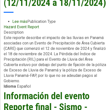
(12/11/2024 a 18/11/2024)
Lee más
sobre
Publication Type
Hazard Event Report
Información
Description
del
Este reporte describe el impacto de las lluvias en Panamá
evento
asociadas con un Evento de Precipitación de Área Cubierta
-
(CARE) que comenzó el 12 de noviembre de 2024 y finalizó
Exceso
el 18 de noviembre de 2024. La Pérdida del Índice de
de
Precipitación (RIL) para el Evento de Lluvia del Área
lluvia
Cubierta estuvo por debajo del punto de fijación de la póliza
-
de Exceso de Lluvia de Panamá y la póliza de Exceso de
Evento
Lluvia Panamá-FAP, por lo que no se adeudan pagos al
de
Gobierno.
Precipitaciones
Idioma
Español
Pluviales
en
Información del evento
una
Zona
Reporte final - Sismo -
Cubierta