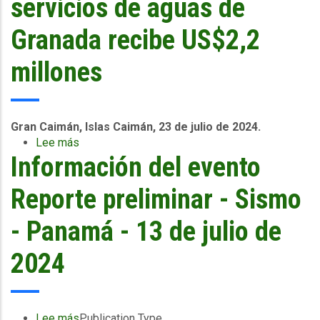
servicios de aguas de
la
reparación
Granada recibe US$2,2
de
los
millones
sistemas
de
transmisión
y
Gran Caimán, Islas Caimán, 23 de julio de 2024.
distribución
Lee más
sobre
de
Información del evento
El
electricidad
huracán
de
Beryl
Reporte preliminar - Sismo
Granada
pone
a
- Panamá - 13 de julio de
prueba
el
2024
nuevo
producto
de
seguro
Lee más
sobre
Publication Type