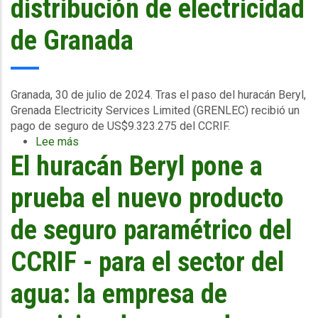
distribución de electricidad
de Granada
Granada, 30 de julio de 2024.
Tras el paso del huracán Beryl,
Grenada Electricity Services Limited
(GRENLEC) recibió un
pago de seguro de US$9.323.275 del CCRIF.
Lee más
sobre
El huracán Beryl pone a
GRENLEC
recibe
un
prueba el nuevo producto
pago
del
de seguro paramétrico del
CCRIF
de
CCRIF - para el sector del
US$9,3
millones
agua: la empresa de
para
apoyar