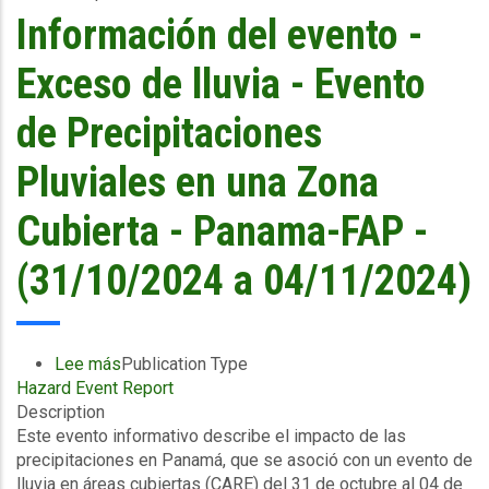
de
Información del evento -
2024
Exceso de lluvia - Evento
de Precipitaciones
Pluviales en una Zona
Cubierta - Panama-FAP -
(31/10/2024 a 04/11/2024)
Lee más
sobre
Publication Type
Hazard Event Report
Información
Description
del
Este evento informativo describe el impacto de las
evento
precipitaciones en Panamá, que se asoció con un evento de
-
lluvia en áreas cubiertas (CARE) del 31 de octubre al 04 de
Exceso