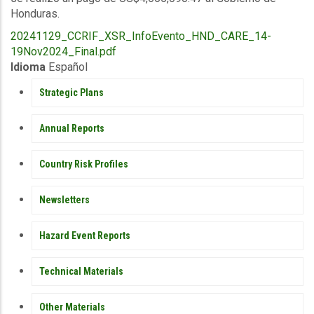
Honduras.
Upload
20241129_CCRIF_XSR_InfoEvento_HND_CARE_14-
Publication
19Nov2024_Final.pdf
Idioma
Español
PUBLICATIONS
Strategic Plans
Annual Reports
Country Risk Profiles
Newsletters
Hazard Event Reports
Technical Materials
Other Materials