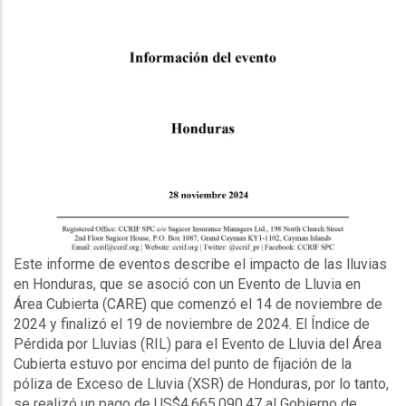
Description
Este informe de eventos describe el impacto de las lluvias
en Honduras, que se asoció con un Evento de Lluvia en
Área Cubierta (CARE) que comenzó el 14 de noviembre de
2024 y finalizó el 19 de noviembre de 2024. El Índice de
Pérdida por Lluvias (RIL) para el Evento de Lluvia del Área
Cubierta estuvo por encima del punto de fijación de la
póliza de Exceso de Lluvia (XSR) de Honduras, por lo tanto,
se realizó un pago de US$4,665,090.47 al Gobierno de