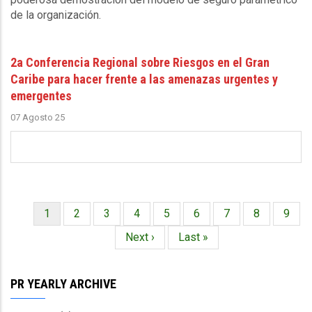
de la organización.
2a Conferencia Regional sobre Riesgos en el Gran
Caribe para hacer frente a las amenazas urgentes y
emergentes
07 Agosto 25
Página
1
Página
2
Página
3
Página
4
Página
5
Página
6
Página
7
Página
8
Págin
9
Paginación
actual
Siguiente
Next ›
Última
Last »
página
página
PR YEARLY ARCHIVE