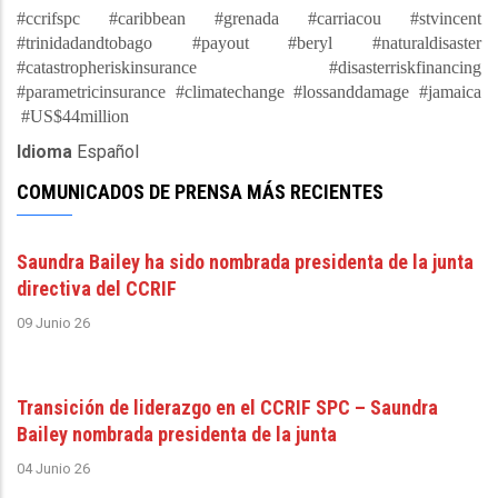
#ccrifspc #caribbean #grenada #carriacou #stvincent
#trinidadandtobago #payout #beryl #naturaldisaster
#catastropheriskinsurance #disasterriskfinancing
#parametricinsurance #climatechange #lossanddamage #jamaica
#US$44million
Idioma
Español
COMUNICADOS DE PRENSA MÁS RECIENTES
Saundra Bailey ha sido nombrada presidenta de la junta
directiva del CCRIF
09 Junio 26
Transición de liderazgo en el CCRIF SPC – Saundra
Bailey nombrada presidenta de la junta
04 Junio 26