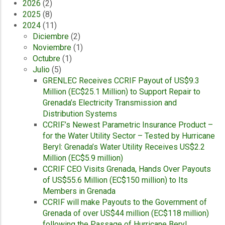
2026
(2)
2025
(8)
2024
(11)
Diciembre
(2)
Noviembre
(1)
Octubre
(1)
Julio
(5)
GRENLEC Receives CCRIF Payout of US$9.3
Million (EC$25.1 Million) to Support Repair to
Grenada’s Electricity Transmission and
Distribution Systems
CCRIF’s Newest Parametric Insurance Product –
for the Water Utility Sector – Tested by Hurricane
Beryl: Grenada’s Water Utility Receives US$2.2
Million (EC$5.9 million)
CCRIF CEO Visits Grenada, Hands Over Payouts
of US$55.6 Million (EC$150 million) to Its
Members in Grenada
CCRIF will make Payouts to the Government of
Grenada of over US$44 million (EC$118 million)
following the Passage of Hurricane Beryl