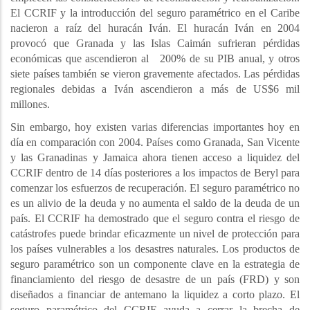
El CCRIF y la introducción del seguro paramétrico en el Caribe
nacieron a raíz del huracán Iván. El huracán Iván en 2004
provocó que Granada y las Islas Caimán sufrieran pérdidas
económicas que ascendieron al 200% de su PIB anual, y otros
siete países también se vieron gravemente afectados. Las pérdidas
regionales debidas a Iván ascendieron a más de US$6 mil
millones.
Sin embargo, hoy existen varias diferencias importantes hoy en
día en comparación con 2004. Países como Granada, San Vicente
y las Granadinas y Jamaica ahora tienen acceso a liquidez del
CCRIF dentro de 14 días posteriores a los impactos de Beryl para
comenzar los esfuerzos de recuperación. El seguro paramétrico no
es un alivio de la deuda y no aumenta el saldo de la deuda de un
país. El CCRIF ha demostrado que el seguro contra el riesgo de
catástrofes puede brindar eficazmente un nivel de protección para
los países vulnerables a los desastres naturales. Los productos de
seguro paramétrico son un componente clave en la estrategia de
financiamiento del riesgo de desastre de un país (FRD) y son
diseñados a financiar de antemano la liquidez a corto plazo. El
seguro paramétrico del CCRIF ayuda a cerrar la brecha de