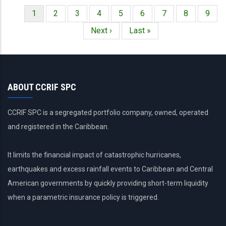
Página
1
Página
2
Página
3
Página
4
Página
5
Página
6
Página
7
Página
8
Págin
9
Paginación
actual
Siguiente
Next ›
Última
Last »
página
página
ABOUT CCRIF SPC
CCRIF SPC is a segregated portfolio company, owned, operated
and registered in the Caribbean.
It limits the financial impact of catastrophic hurricanes,
earthquakes and excess rainfall events to Caribbean and Central
American governments by quickly providing short-term liquidity
when a parametric insurance policy is triggered.