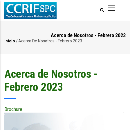
Pasar
al
contenido
principal
Acerca de Nosotros - Febrero 2023
Inicio
/
Acerca De Nosotros - Febrero 2023
Ruta
de
navegación
Acerca de Nosotros -
Febrero 2023
Brochure
Publication
Cover