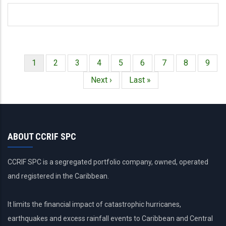
Página
1
Página
2
Página
3
Página
4
Página
5
Página
6
Página
7
Página
8
Págin
9
Paginación
actual
Siguiente
Next ›
Última
Last »
página
página
ABOUT CCRIF SPC
CCRIF SPC is a segregated portfolio company, owned, operated
and registered in the Caribbean.
It limits the financial impact of catastrophic hurricanes,
earthquakes and excess rainfall events to Caribbean and Central