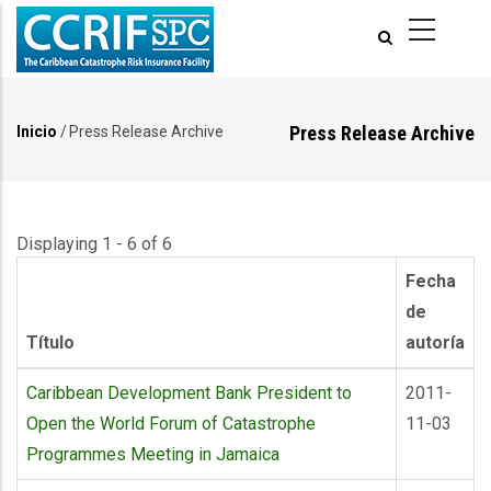
Pasar
al
contenido
principal
Press Release Archive
Inicio
/
Press Release Archive
Ruta
de
navegación
Displaying 1 - 6 of 6
Fecha
de
Título
autoría
Caribbean Development Bank President to
2011-
Open the World Forum of Catastrophe
11-03
Programmes Meeting in Jamaica