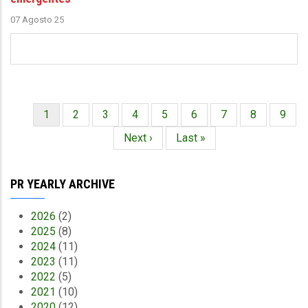
07 Agosto 25
Página
1
Página
2
Página
3
Página
4
Página
5
Página
6
Página
7
Página
8
Págin
9
Paginación
actual
Siguiente
Next ›
Última
Last »
página
página
PR YEARLY ARCHIVE
2026
(2)
2025
(8)
2024
(11)
2023
(11)
2022
(5)
2021
(10)
2020
(12)