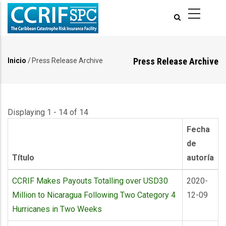
Pasar
al
contenido
principal
Press Release Archive
Inicio
/
Press Release Archive
Ruta
de
navegación
Displaying 1 - 14 of 14
Fecha
de
Título
autoría
CCRIF Makes Payouts Totalling over USD30
2020-
Million to Nicaragua Following Two Category 4
12-09
Hurricanes in Two Weeks