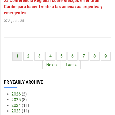
2a Conferencia Regional sobre Riesgos en el Gran
Caribe para hacer frente a las amenazas urgentes y
emergentes
07 Agosto 25
Página
1
Página
2
Página
3
Página
4
Página
5
Página
6
Página
7
Página
8
Págin
9
Paginación
actual
Siguiente
Next ›
Última
Last »
página
página
PR YEARLY ARCHIVE
2026
(2)
2025
(8)
2024
(11)
2023
(11)