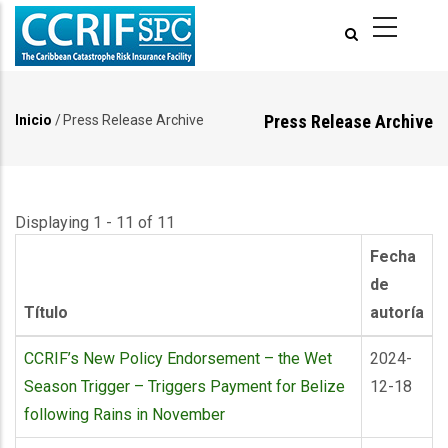
Pasar
al
contenido
principal
Press Release Archive
Inicio
/
Press Release Archive
Ruta
de
navegación
Displaying 1 - 11 of 11
Fecha
de
Título
autoría
CCRIF’s New Policy Endorsement – the Wet
2024-
Season Trigger – Triggers Payment for Belize
12-18
following Rains in November