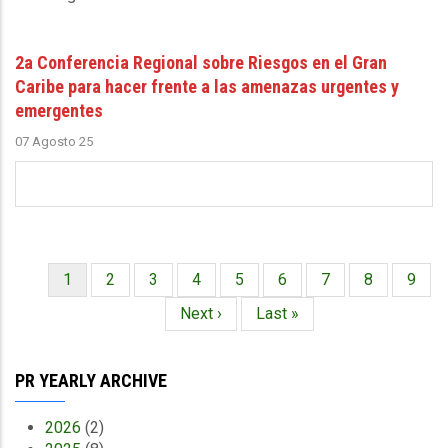
2a Conferencia Regional sobre Riesgos en el Gran
Caribe para hacer frente a las amenazas urgentes y
emergentes
07 Agosto 25
Página
1
Página
2
Página
3
Página
4
Página
5
Página
6
Página
7
Página
8
Págin
9
Paginación
actual
Siguiente
Next ›
Última
Last »
página
página
PR YEARLY ARCHIVE
2026
(2)