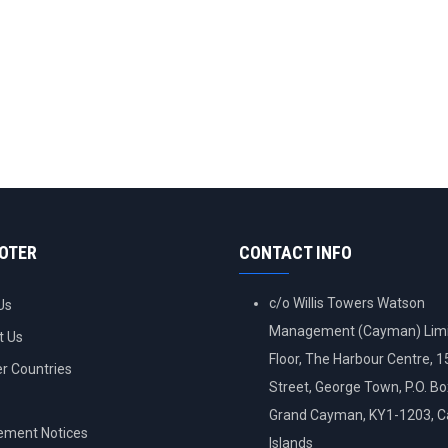
OOTER
CONTACT INFO
c/o Willis Towers Watson
Us
Management (Cayman) Limi
t Us
Floor, The Harbour Centre, 
 Countries
Street, George Town, P.O. B
Grand Cayman, KY1-1203, 
ement Notices
Islands