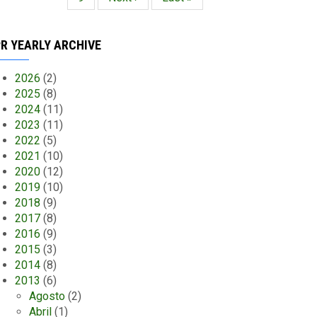
página
página
R YEARLY ARCHIVE
2026
(2)
2025
(8)
2024
(11)
2023
(11)
2022
(5)
2021
(10)
2020
(12)
2019
(10)
2018
(9)
2017
(8)
2016
(9)
2015
(3)
2014
(8)
2013
(6)
Agosto
(2)
Abril
(1)