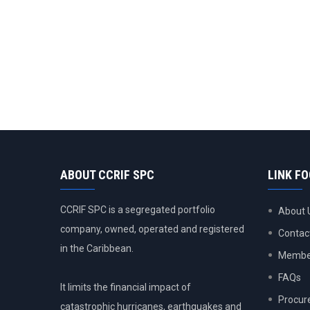
ABOUT CCRIF SPC
LINK F
CCRIF SPC is a segregated portfolio
About 
company, owned, operated and registered
Contac
in the Caribbean.
Member
FAQs
It limits the financial impact of
Procur
catastrophic hurricanes, earthquakes and