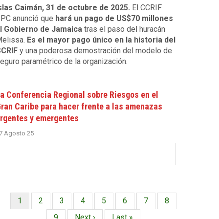
slas Caimán, 31 de octubre de 2025.
El CCRIF
PC anunció que
hará un pago de US$70 millones
l Gobierno de Jamaica
tras el paso del huracán
elissa.
Es el mayor pago único en la historia del
CRIF
y una poderosa demostración del modelo de
eguro paramétrico de la organización.
a Conferencia Regional sobre Riesgos en el
ran Caribe para hacer frente a las amenazas
rgentes y emergentes
7 Agosto 25
Página
1
Página
2
Página
3
Página
4
Página
5
Página
6
Página
7
Página
8
Paginación
actual
Página
9
Siguiente
Next ›
Última
Last »