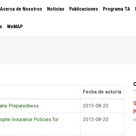
CIÓN
Acerca de Nosotros
Noticias
Publicaciones
Programa TA
PAL
s
WeMAP
Fecha de autoría
S
icane Preparedness
2013-08-20
j
ophe Insurance Policies for
2013-08-20
0