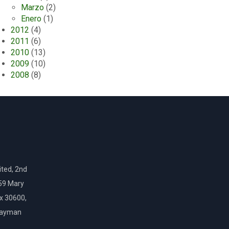
Marzo
(2)
Enero
(1)
2012
(4)
2011
(6)
2010
(13)
2009
(10)
2008
(8)
ted, 2nd
159 Mary
ox 30600,
Cayman