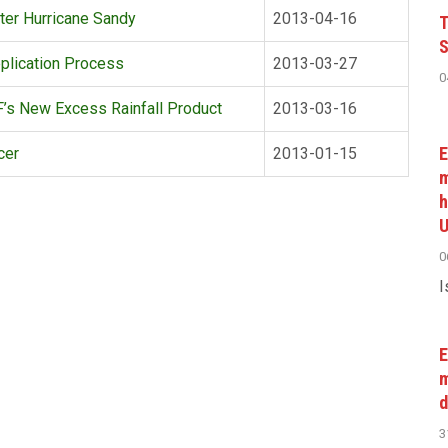
ter Hurricane Sandy
2013-04-16
T
S
plication Process
2013-03-27
0
’s New Excess Rainfall Product
2013-03-16
E
cer
2013-01-15
m
h
U
0
I
E
m
d
3