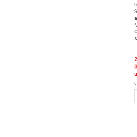
I
S
a
M
C
s
2
G
u
0