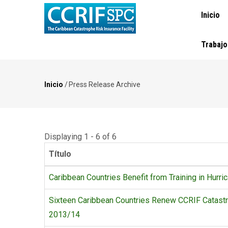
NAVEGA
Pasar
Inicio
PRINCI
al
contenido
principal
Trabajo
Inicio
/
Press Release Archive
Ruta
de
navegación
Displaying 1 - 6 of 6
Título
Caribbean Countries Benefit from Training in Hurr
Sixteen Caribbean Countries Renew CCRIF Catastr
2013/14