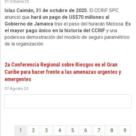
31 Octubre 25
Islas Caimán, 31 de octubre de 2025.
El CCRIF SPC
anunció que
hará un pago de US$70 millones al
Gobierno de Jamaica
tras el paso del huracán Melissa.
Es
el mayor pago único en la historia del CCRIF
y una
poderosa demostración del modelo de seguro paramétrico
de la organización.
2a Conferencia Regional sobre Riesgos en el Gran
Caribe para hacer frente a las amenazas urgentes y
emergentes
07 Agosto 25
Página
1
Página
2
Página
3
Página
4
Página
5
Página
6
Página
7
Página
8
Págin
9
Paginación