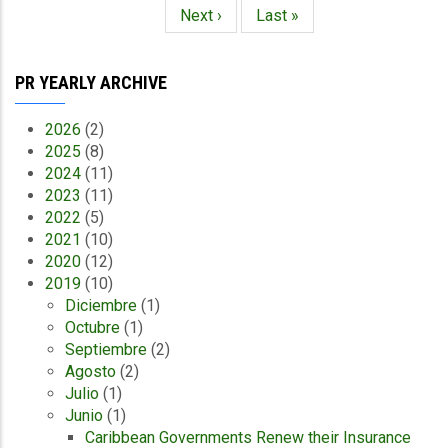
actual
Siguiente
Next ›
Última
Last »
página
página
PR YEARLY ARCHIVE
2026
(2)
2025
(8)
2024
(11)
2023
(11)
2022
(5)
2021
(10)
2020
(12)
2019
(10)
Diciembre
(1)
Octubre
(1)
Septiembre
(2)
Agosto
(2)
Julio
(1)
Junio
(1)
Caribbean Governments Renew their Insurance