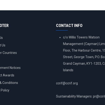
OOTER
CONTACT INFO
c/o Willis Towers Watson
Us
Management (Cayman) Limi
t Us
Floor, The Harbour Centre, 
 Countries
Street, George Town, P.O. B
Grand Cayman, KY1-1203, 
ement Notices
Islands
ct Awards
& Conditions
ccrif@ccrif.org
 Policy
Sustainability Managers: pr@ccri