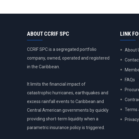
ABOUT CCRIF SPC
LINK F
CCRIF SPC is a segregated portfolio
About 
company, owned, operated and registered
Contac
in the Caribbean.
Member
FAQs
It limits the financial impact of
Procur
catastrophic hurricanes, earthquakes and
Contra
excess rainfall events to Caribbean and
Terms 
Central American governments by quickly
providing short-term liquidity when a
Privacy
parametric insurance policy is triggered.
USER