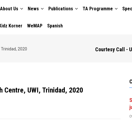
About Us
News
Publications
TA Programme
Spec
TION
Kidz Korner
WeMAP
Spanish
Courtesy Call - 
 Trinidad, 2020
h Centre, UWI, Trinidad, 2020
S
j
0