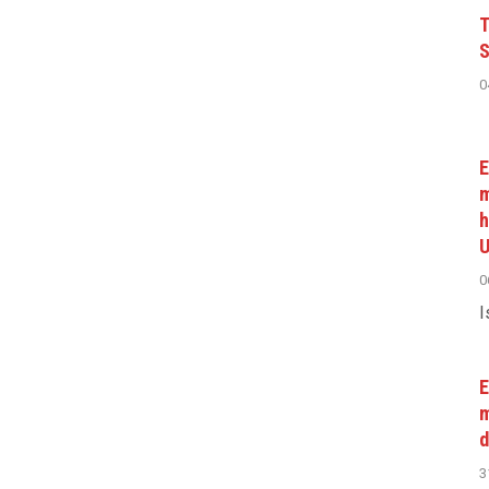
T
S
0
E
m
h
U
0
I
E
m
d
3