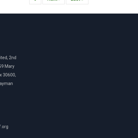
página
página
ted, 2nd
159 Mary
ox 30600,
Cayman
f.org