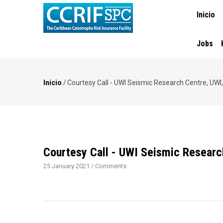
MAIN
Pasar
Inicio
NAVIGA
al
contenido
principal
Jobs
Inicio
/
Courtesy Call - UWI Seismic Research Centre, UWI,
Ruta
de
navegación
Courtesy Call - UWI Seismic Researc
25 January 2021
/
Comments