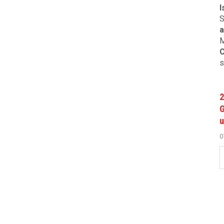
I
S
a
M
C
s
2
G
u
0