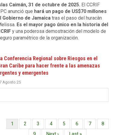
slas Caimán, 31 de octubre de 2025.
El CCRIF
PC anunció que
hará un pago de US$70 millones
l Gobierno de Jamaica
tras el paso del huracán
elissa.
Es el mayor pago único en la historia del
CRIF
y una poderosa demostración del modelo de
eguro paramétrico de la organización.
a Conferencia Regional sobre Riesgos en el
ran Caribe para hacer frente a las amenazas
rgentes y emergentes
7 Agosto 25
Página
1
Página
2
Página
3
Página
4
Página
5
Página
6
Página
7
Página
8
Paginación
actual
Página
9
Siguiente
Next ›
Última
Last »