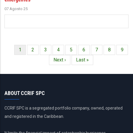
07 Agosto 25
Página
1
Página
2
Página
3
Página
4
Página
5
Página
6
Página
7
Página
8
Págin
9
Paginación
actual
Siguiente
Next ›
Última
Last »
página
página
ABOUT CCRIF SPC
CCRIF SPC is a segregated portfolio company, owned, operated
and registered in the Caribbean.