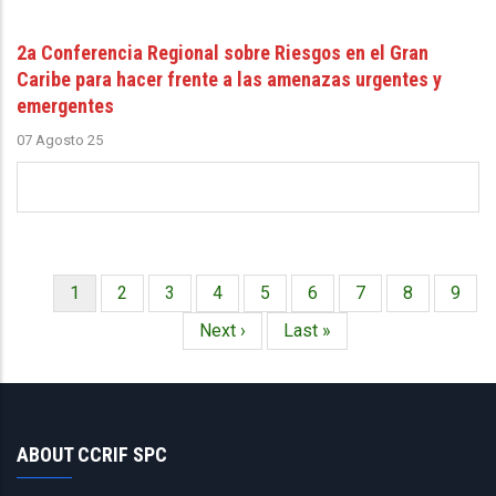
2a Conferencia Regional sobre Riesgos en el Gran
Caribe para hacer frente a las amenazas urgentes y
emergentes
07 Agosto 25
Página
1
Página
2
Página
3
Página
4
Página
5
Página
6
Página
7
Página
8
Págin
9
Paginación
actual
Siguiente
Next ›
Última
Last »
página
página
ABOUT CCRIF SPC