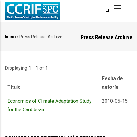
Pasar
al
contenido
principal
Press Release Archive
Inicio
/
Press Release Archive
Ruta
de
navegación
Displaying 1 - 1 of 1
Fecha de
Título
autoría
Economics of Climate Adaptation Study
2010-05-15
for the Caribbean