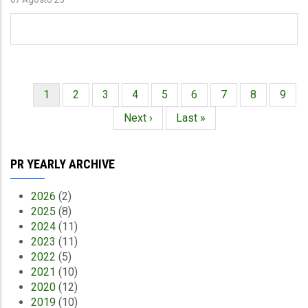
Página
1
Página
2
Página
3
Página
4
Página
5
Página
6
Página
7
Página
8
Págin
9
Paginación
actual
Siguiente
Next ›
Última
Last »
página
página
PR YEARLY ARCHIVE
2026
(2)
2025
(8)
2024
(11)
2023
(11)
2022
(5)
2021
(10)
2020
(12)
2019
(10)