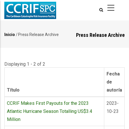
Pasar
al
contenido
principal
Press Release Archive
Inicio
/
Press Release Archive
Ruta
de
navegación
Displaying 1 - 2 of 2
Fecha
de
Título
autoría
CCRIF Makes First Payouts for the 2023
2023-
Atlantic Hurricane Season Totalling US$3.4
10-23
Million