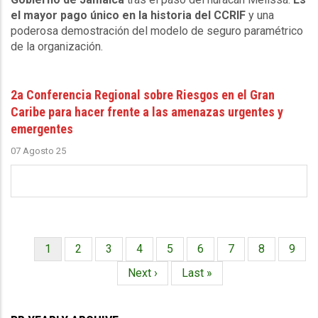
el mayor pago único en la historia del CCRIF
y una
poderosa demostración del modelo de seguro paramétrico
de la organización.
2a Conferencia Regional sobre Riesgos en el Gran
Caribe para hacer frente a las amenazas urgentes y
emergentes
07 Agosto 25
Página
1
Página
2
Página
3
Página
4
Página
5
Página
6
Página
7
Página
8
Págin
9
Paginación
actual
Siguiente
Next ›
Última
Last »
página
página