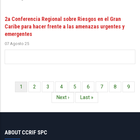
2a Conferencia Regional sobre Riesgos en el Gran
Caribe para hacer frente a las amenazas urgentes y
emergentes
07 Agosto 25
Página
1
Página
2
Página
3
Página
4
Página
5
Página
6
Página
7
Página
8
Págin
9
Paginación
actual
Siguiente
Next ›
Última
Last »
página
página
ABOUT CCRIF SPC