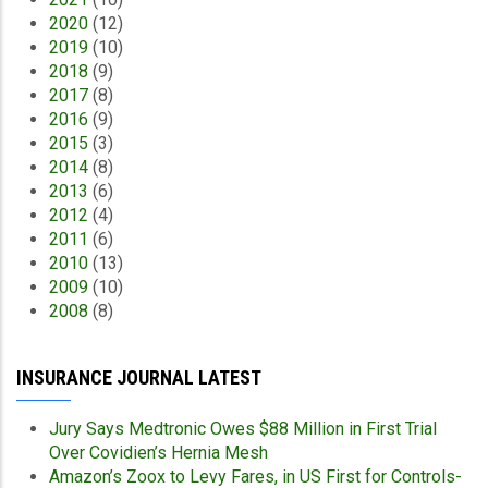
2020
(12)
2019
(10)
2018
(9)
2017
(8)
2016
(9)
2015
(3)
2014
(8)
2013
(6)
2012
(4)
2011
(6)
2010
(13)
2009
(10)
2008
(8)
INSURANCE JOURNAL LATEST
Jury Says Medtronic Owes $88 Million in First Trial
Over Covidien’s Hernia Mesh
Amazon’s Zoox to Levy Fares, in US First for Controls-