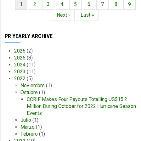
Página
1
Página
2
Página
3
Página
4
Página
5
Página
6
Página
7
Página
8
Págin
9
Paginación
actual
Siguiente
Next ›
Última
Last »
página
página
PR YEARLY ARCHIVE
2026
(2)
2025
(8)
2024
(11)
2023
(11)
2022
(5)
Noviembre
(1)
Octubre
(1)
CCRIF Makes Four Payouts Totalling US$15.2
Million During October for 2022 Hurricane Season
Events
Julio
(1)
Marzo
(1)
Febrero
(1)
2021
(10)