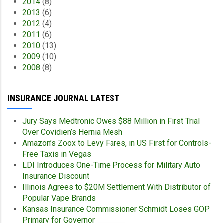
2014
(8)
2013
(6)
2012
(4)
2011
(6)
2010
(13)
2009
(10)
2008
(8)
INSURANCE JOURNAL LATEST
Jury Says Medtronic Owes $88 Million in First Trial
Over Covidien’s Hernia Mesh
Amazon’s Zoox to Levy Fares, in US First for Controls-
Free Taxis in Vegas
LDI Introduces One-Time Process for Military Auto
Insurance Discount
Illinois Agrees to $20M Settlement With Distributor of
Popular Vape Brands
Kansas Insurance Commissioner Schmidt Loses GOP
Primary for Governor