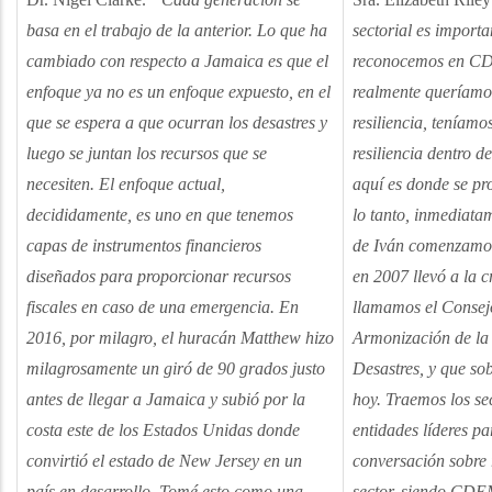
basa en el trabajo de la anterior. Lo que ha
sectorial es import
cambiado con respecto a Jamaica es que el
reconocemos en CD
enfoque ya no es un enfoque expuesto, en el
realmente queríamo
que se espera a que ocurran los desastres y
resiliencia, teníamo
luego se juntan los recursos que se
resiliencia dentro d
necesiten. El enfoque actual,
aquí es donde se pr
decididamente, es uno en que tenemos
lo tanto, inmediata
capas de instrumentos financieros
de Iván comenzamo
diseñados para proporcionar recursos
en 2007 llevó a la c
fiscales en caso de una emergencia. En
llamamos el Consej
2016, por milagro, el huracán Matthew hizo
Armonización de la 
milagrosamente un giró de 90 grados justo
Desastres, y que sob
antes de llegar a Jamaica y subió por la
hoy. Traemos los sec
costa este de los Estados Unidas donde
entidades líderes pa
convirtió el estado de New Jersey en un
conversación sobre 
país en desarrollo. Tomé esto como una
sector, siendo CD