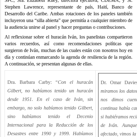
SPC; Sra. Elizabeth Riley, directora ejecutiva, CDEMA; y Sr.
Stephen Lawrence, representante de país, Haití, Banco de
Desarrollo del Caribe. Ambas rotaciones de los paneles también
incluyeron una “silla abierta” que permitía a cualquier miembro de
la audiencia unirse al panel y hacer preguntas o contribuciones.
Al reflexionar sobre el huracán Iván, los panelistas compartieron
varios recuerdos, así como recomendaciones políticas que
surgieron de Iván, muchas de las cuales están con nosotros hoy en
día y continúan enmarcando la agenda de resiliencia de la región.
A continuación, se presentan algunas de ellas.
Dra. Barbara Carby:
“Con el huracán
Dr. Omar Davies
Gilbert, no habíamos tenido un huracán
miramos los datos
desde 1951. En el caso de Iván, sin
nos dimos cuen
embargo, no solo habíamos tenido Gilbert,
continua había c
sino habíamos tenido el Decenio
si hubiéramos reci
Internacional para la Reducción de los
de Iván. Aunque
Desastres entre 1990 y 1999. Habíamos
afectado, vimos la