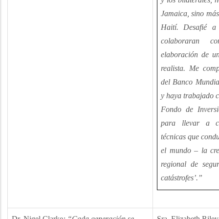
Jamaica, sino más
Haití. Desafié a
colaboraran c
elaboración de un
realista. Me comp
del Banco Mundial
y haya trabajado c
Fondo de Invers
para llevar a c
técnicas que condu
el mundo – la cre
regional de segu
catástrofes’.”
Dr. Nigel Clarke
: “Cada generación se
Sra. Elizabeth Riley