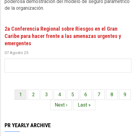
poderosa demostración del modelo de seguro paramétrico
de la organización.
2a Conferencia Regional sobre Riesgos en el Gran
Caribe para hacer frente a las amenazas urgentes y
emergentes
07 Agosto 25
Página
1
Página
2
Página
3
Página
4
Página
5
Página
6
Página
7
Página
8
Págin
9
Paginación
actual
Siguiente
Next ›
Última
Last »
página
página
PR YEARLY ARCHIVE