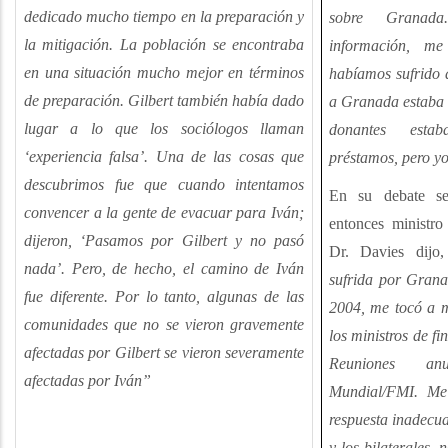
dedicado mucho tiempo en la preparación y
sobre Granad
la mitigación. La población se encontraba
información, 
en una situación mucho mejor en términos
habíamos sufrido 
de preparación. Gilbert también había dado
a Granada estaba 
lugar a lo que los sociólogos llaman
donantes esta
‘experiencia falsa’. Una de las cosas que
préstamos, pero yo 
descubrimos fue que cuando intentamos
En su debate se
convencer a la gente de evacuar para Iván;
entonces ministro 
dijeron,
‘Pasamos por Gilbert y no pasó
Dr. Davies dijo,
nada’. Pero, de hecho, el camino de Iván
sufrida por Grana
fue diferente. Por lo tanto, algunas de las
2004, me tocó a 
comunidades que no se vieron gravemente
los ministros de fi
afectadas por Gilbert se vieron severamente
Reuniones a
afectadas por Iván”
Mundial/FMI. Me
respuesta inadecua
y los bilaterales, 