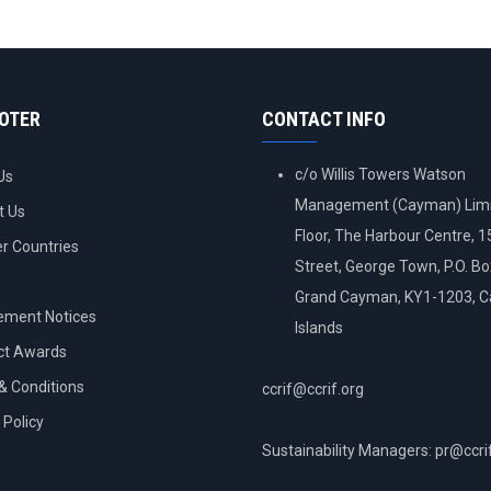
OOTER
CONTACT INFO
c/o Willis Towers Watson
Us
Management (Cayman) Limi
t Us
Floor, The Harbour Centre, 
 Countries
Street, George Town, P.O. B
Grand Cayman, KY1-1203, 
ement Notices
Islands
ct Awards
& Conditions
ccrif@ccrif.org
 Policy
Sustainability Managers: pr@ccri