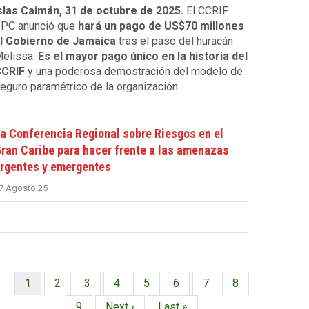
slas Caimán, 31 de octubre de 2025.
El CCRIF
PC anunció que
hará un pago de US$70 millones
l Gobierno de Jamaica
tras el paso del huracán
elissa.
Es el mayor pago único en la historia del
CRIF
y una poderosa demostración del modelo de
eguro paramétrico de la organización.
a Conferencia Regional sobre Riesgos en el
ran Caribe para hacer frente a las amenazas
rgentes y emergentes
7 Agosto 25
Página
1
Página
2
Página
3
Página
4
Página
5
Página
6
Página
7
Página
8
Paginación
actual
Página
9
Siguiente
Next ›
Última
Last »