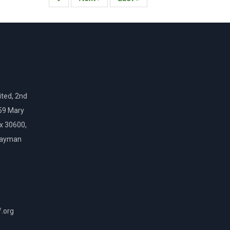
página
página
ted, 2nd
159 Mary
ox 30600,
Cayman
f.org