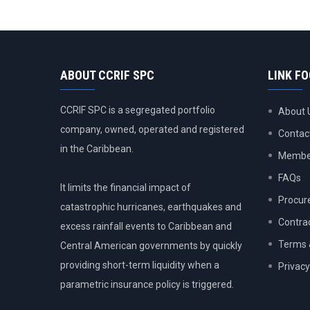
ABOUT CCRIF SPC
LINK F
CCRIF SPC is a segregated portfolio
About 
company, owned, operated and registered
Contac
in the Caribbean.
Member
FAQs
It limits the financial impact of
Procur
catastrophic hurricanes, earthquakes and
Contra
excess rainfall events to Caribbean and
Terms 
Central American governments by quickly
providing short-term liquidity when a
Privacy
parametric insurance policy is triggered.
USER