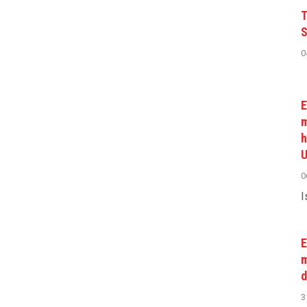
T
S
0
E
m
h
U
0
I
E
m
d
3