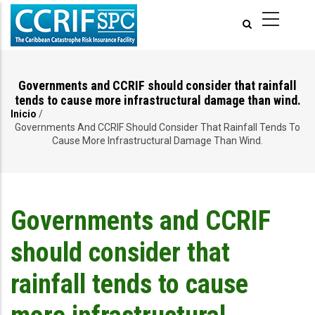
Pasar
al
contenido
principal
Governments and CCRIF should consider that rainfall
tends to cause more infrastructural damage than wind.
Inicio
/
Ruta
Governments And CCRIF Should Consider That Rainfall Tends To
Cause More Infrastructural Damage Than Wind.
de
navegación
Governments and CCRIF
should consider that
rainfall tends to cause