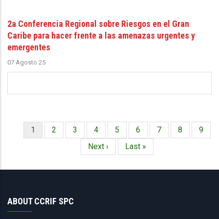
2a Conferencia Regional sobre Riesgos en el Gran
Caribe para hacer frente a las amenazas urgentes y
emergentes
07 Agosto 25
Página
1
Página
2
Página
3
Página
4
Página
5
Página
6
Página
7
Página
8
Págin
9
Paginación
actual
Siguiente
Next ›
Última
Last »
página
página
ABOUT CCRIF SPC