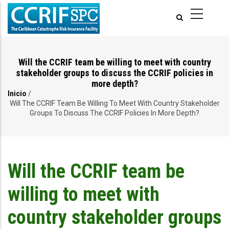
Pasar
al
contenido
principal
Will the CCRIF team be willing to meet with country
stakeholder groups to discuss the CCRIF policies in
more depth?
Inicio
/
Ruta
Will The CCRIF Team Be Willing To Meet With Country Stakeholder
Groups To Discuss The CCRIF Policies In More Depth?
de
navegación
Will the CCRIF team be
willing to meet with
country stakeholder groups