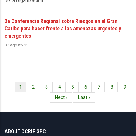
de la organización.
2a Conferencia Regional sobre Riesgos en el Gran
Caribe para hacer frente a las amenazas urgentes y
emergentes
07 Agosto 25
Página
1
Página
2
Página
3
Página
4
Página
5
Página
6
Página
7
Página
8
Págin
9
Paginación
actual
Siguiente
Next ›
Última
Last »
página
página
ABOUT CCRIF SPC