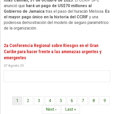
Islas Caimán, 31 de octubre de 2025.
El CCRIF SPC
anunció que
hará un pago de US$70 millones al
Gobierno de Jamaica
tras el paso del huracán Melissa.
Es
el mayor pago único en la historia del CCRIF
y una
poderosa demostración del modelo de seguro paramétrico
de la organización.
2a Conferencia Regional sobre Riesgos en el Gran
Caribe para hacer frente a las amenazas urgentes y
emergentes
07 Agosto 25
Página
1
Página
2
Página
3
Página
4
Página
5
Página
6
Página
7
Página
8
Págin
9
Paginación
actual
Siguiente
Next ›
Última
Last »