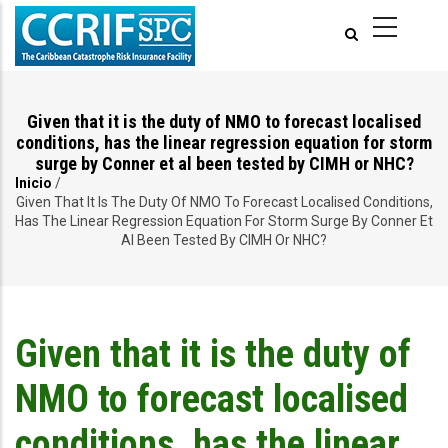
Pasar
al
contenido
principal
Given that it is the duty of NMO to forecast localised
conditions, has the linear regression equation for storm
surge by Conner et al been tested by CIMH or NHC?
Inicio
/
Ruta
Given That It Is The Duty Of NMO To Forecast Localised Conditions,
Has The Linear Regression Equation For Storm Surge By Conner Et
de
Al Been Tested By CIMH Or NHC?
navegación
Given that it is the duty of
NMO to forecast localised
conditions, has the linear