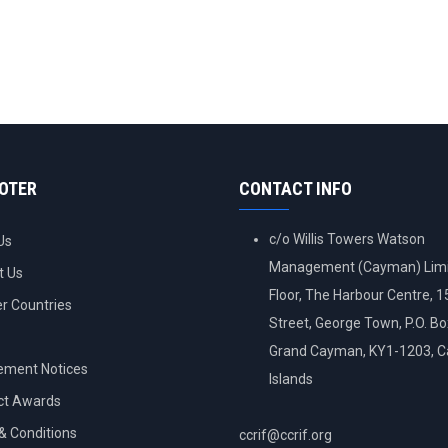
OOTER
CONTACT INFO
c/o Willis Towers Watson
Us
Management (Cayman) Limi
t Us
Floor, The Harbour Centre, 
 Countries
Street, George Town, P.O. B
Grand Cayman, KY1-1203, 
ement Notices
Islands
ct Awards
& Conditions
ccrif@ccrif.org