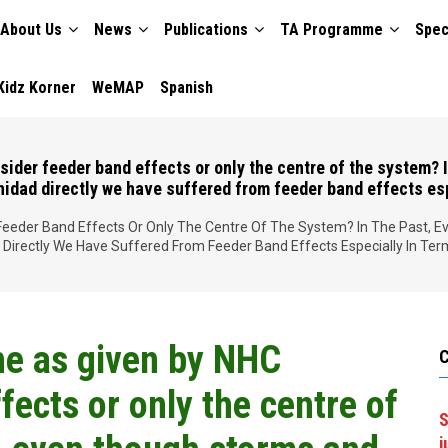
About Us
News
Publications
TA Programme
Spec
TION
Kidz Korner
WeMAP
Spanish
sider feeder band effects or only the centre of the system? 
nidad directly we have suffered from feeder band effects esp
 Feeder Band Effects Or Only The Centre Of The System? In The Past, 
d Directly We Have Suffered From Feeder Band Effects Especially In Ter
ne as given by NHC
fects or only the centre of
S
j