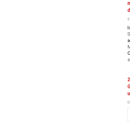
m
d
3
I
S
a
M
C
s
2
G
u
0