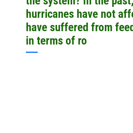
the system? In the pas
hurricanes have not aff
have suffered from feed
in terms of ro