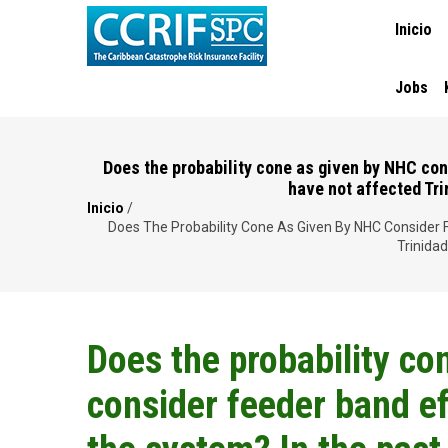
MAIN
Pasar
Inicio
NAVIGA
al
contenido
principal
Jobs
Does the probability cone as given by NHC con
have not affected Tri
Inicio
/
Ruta
Does The Probability Cone As Given By NHC Consider
Trinida
de
navegación
Does the probability co
consider feeder band ef