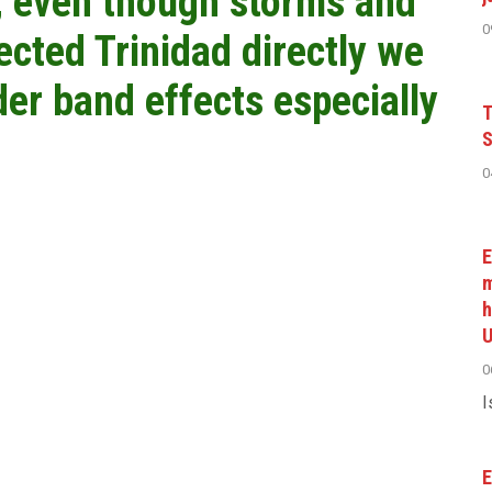
t, even though storms and
0
ected Trinidad directly we
er band effects especially
T
S
0
E
m
h
U
0
I
E