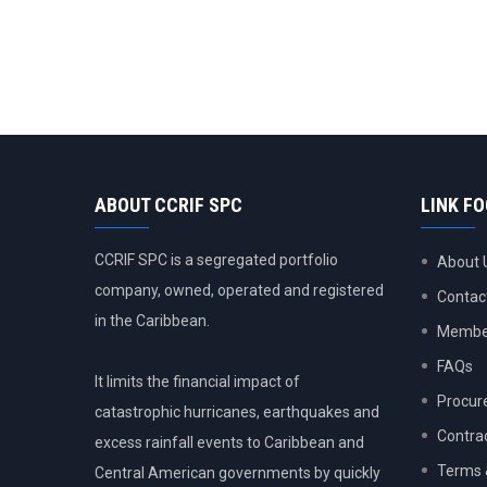
ABOUT CCRIF SPC
LINK F
CCRIF SPC is a segregated portfolio
About 
company, owned, operated and registered
Contac
in the Caribbean.
Member
FAQs
It limits the financial impact of
Procur
catastrophic hurricanes, earthquakes and
Contra
excess rainfall events to Caribbean and
Terms 
Central American governments by quickly