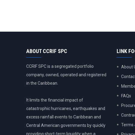
ABOUT CCRIF SPC
LINK F
CCRIF SPC is a segregated portfolio
About 
company, owned, operated and registered
Contac
in the Caribbean.
Member
FAQs
It limits the financial impact of
Procur
catastrophic hurricanes, earthquakes and
Contra
excess rainfall events to Caribbean and
Terms 
Central American governments by quickly
providing short-term liquidity when a
Privacy