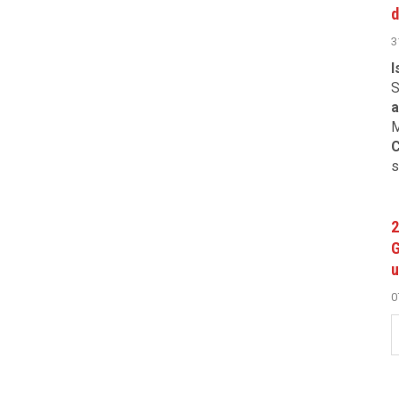
d
3
I
S
a
M
C
s
2
G
u
0