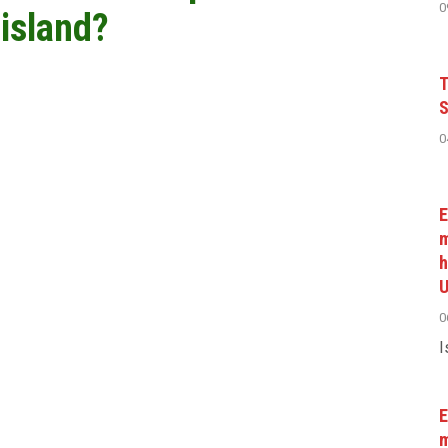
0
 island?
T
S
0
E
m
h
U
0
I
E
m