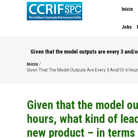
MAIN
Pasar
Inicio
NAVIGA
al
contenido
principal
Jobs
Given that the model outputs are every 3 and/or
Inicio
/
Ruta
Given That The Model Outputs Are Every 3 And/or 6 Hours,
de
navegación
Given that the model ou
hours, what kind of lead
new product – in terms 