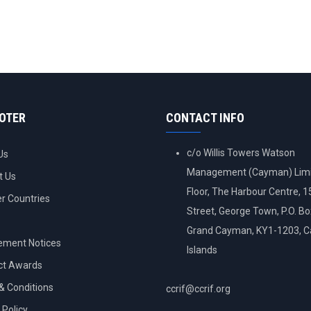
OOTER
CONTACT INFO
c/o Willis Towers Watson
Us
Management (Cayman) Limi
t Us
Floor, The Harbour Centre, 
 Countries
Street, George Town, P.O. B
Grand Cayman, KY1-1203, 
ement Notices
Islands
ct Awards
& Conditions
ccrif@ccrif.org
 Policy