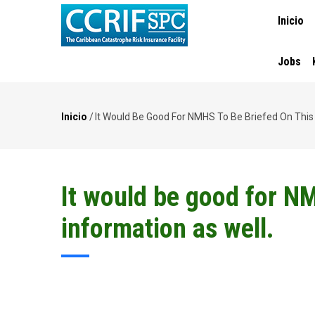
MAIN
Pasar
Inicio
NAVIGA
al
contenido
principal
Jobs
Inicio
/
It Would Be Good For NMHS To Be Briefed On This 
Ruta
de
navegación
It would be good for NM
information as well.