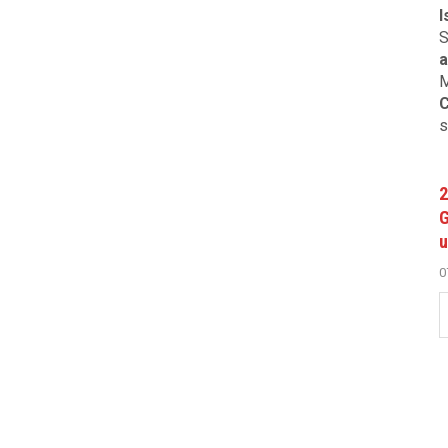
I
S
a
M
C
s
2
G
u
0