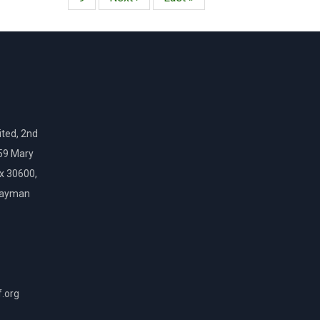
página
página
ted, 2nd
159 Mary
ox 30600,
Cayman
f.org