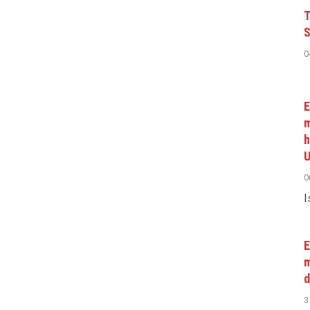
T
S
0
E
m
h
U
0
I
E
m
d
3