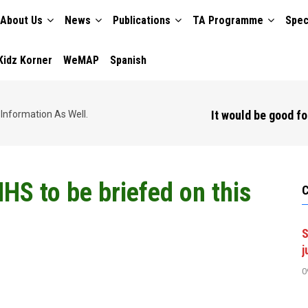
About Us
News
Publications
TA Programme
Spec
TION
Kidz Korner
WeMAP
Spanish
It would be good fo
Information As Well.
HS to be briefed on this
S
j
0