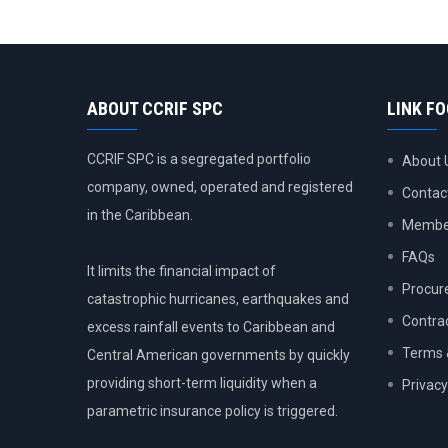
ABOUT CCRIF SPC
LINK F
CCRIF SPC is a segregated portfolio
About 
company, owned, operated and registered
Contac
in the Caribbean.
Member
FAQs
It limits the financial impact of
Procur
catastrophic hurricanes, earthquakes and
Contra
excess rainfall events to Caribbean and
Terms 
Central American governments by quickly
providing short-term liquidity when a
Privacy
parametric insurance policy is triggered.
USER