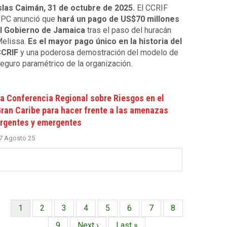
slas Caimán, 31 de octubre de 2025.
El CCRIF
PC anunció que
hará un pago de US$70 millones
l Gobierno de Jamaica
tras el paso del huracán
elissa.
Es el mayor pago único en la historia del
CRIF
y una poderosa demostración del modelo de
eguro paramétrico de la organización.
a Conferencia Regional sobre Riesgos en el
ran Caribe para hacer frente a las amenazas
rgentes y emergentes
7 Agosto 25
Página
1
Página
2
Página
3
Página
4
Página
5
Página
6
Página
7
Página
8
Paginación
actual
Página
9
Siguiente
Next ›
Última
Last »