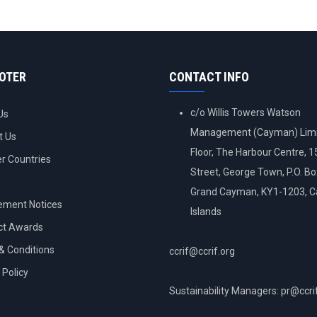
OOTER
CONTACT INFO
c/o Willis Towers Watson
Us
Management (Cayman) Limi
t Us
Floor, The Harbour Centre, 
 Countries
Street, George Town, P.O. B
Grand Cayman, KY1-1203, 
ement Notices
Islands
ct Awards
& Conditions
ccrif@ccrif.org
 Policy
Sustainability Managers: pr@ccri