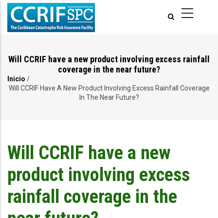
Pasar
al
contenido
principal
Will CCRIF have a new product involving excess rainfall
coverage in the near future?
Inicio
/
Ruta
Will CCRIF Have A New Product Involving Excess Rainfall Coverage
In The Near Future?
de
navegación
Will CCRIF have a new
product involving excess
rainfall coverage in the