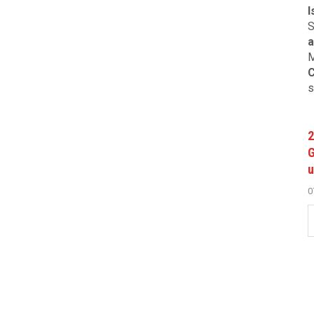
I
S
a
M
C
s
2
G
u
0