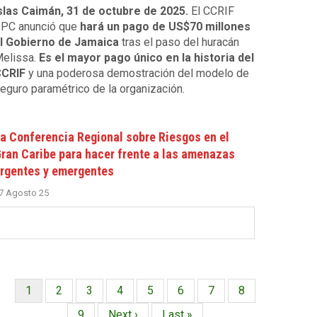
slas Caimán, 31 de octubre de 2025.
El CCRIF
PC anunció que
hará un pago de US$70 millones
l Gobierno de Jamaica
tras el paso del huracán
elissa.
Es el mayor pago único en la historia del
CRIF
y una poderosa demostración del modelo de
eguro paramétrico de la organización.
a Conferencia Regional sobre Riesgos en el
ran Caribe para hacer frente a las amenazas
rgentes y emergentes
7 Agosto 25
Página
1
Página
2
Página
3
Página
4
Página
5
Página
6
Página
7
Página
8
Paginación
actual
Página
9
Siguiente
Next ›
Última
Last »