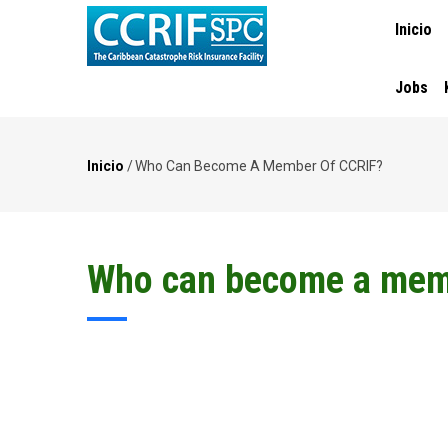
MAIN
Pasar
Inicio
NAVIGA
al
contenido
principal
Jobs
Inicio
/
Who Can Become A Member Of CCRIF?
Ruta
de
navegación
Who can become a mem