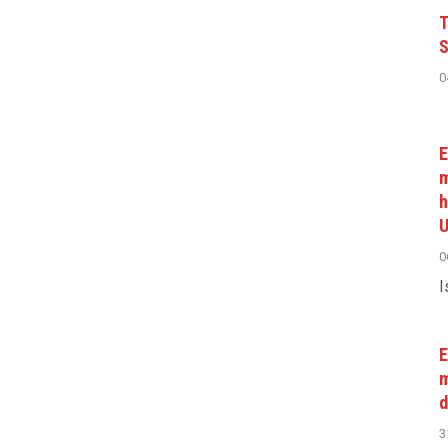
T
S
0
E
m
h
U
0
I
E
m
d
3