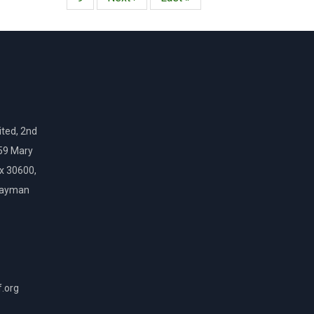
página
página
ted, 2nd
159 Mary
ox 30600,
Cayman
f.org