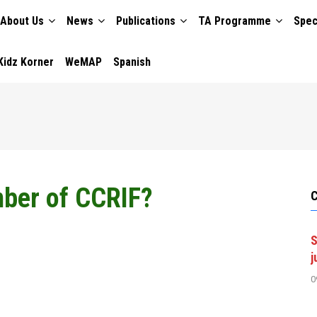
About Us
News
Publications
TA Programme
Spec
TION
Kidz Korner
WeMAP
Spanish
ber of CCRIF?
S
j
0