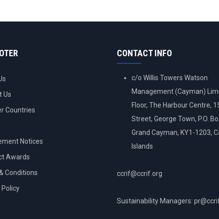
OOTER
CONTACT INFO
c/o Willis Towers Watson
Us
Management (Cayman) Limi
t Us
Floor, The Harbour Centre, 
 Countries
Street, George Town, P.O. B
Grand Cayman, KY1-1203, 
ement Notices
Islands
ct Awards
& Conditions
ccrif@ccrif.org
 Policy
Sustainability Managers: pr@ccri