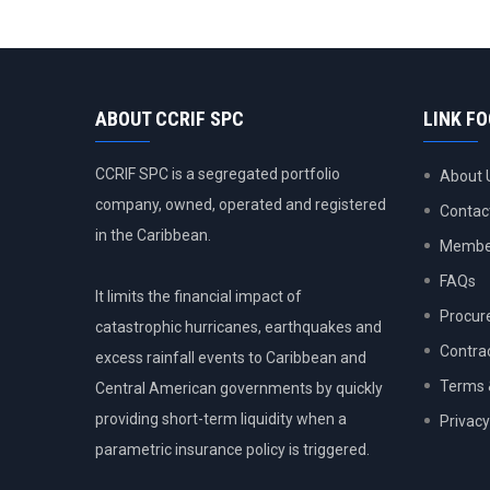
ABOUT CCRIF SPC
LINK F
CCRIF SPC is a segregated portfolio
About 
company, owned, operated and registered
Contac
in the Caribbean.
Member
FAQs
It limits the financial impact of
Procur
catastrophic hurricanes, earthquakes and
Contra
excess rainfall events to Caribbean and
Terms 
Central American governments by quickly
providing short-term liquidity when a
Privacy
parametric insurance policy is triggered.
USER