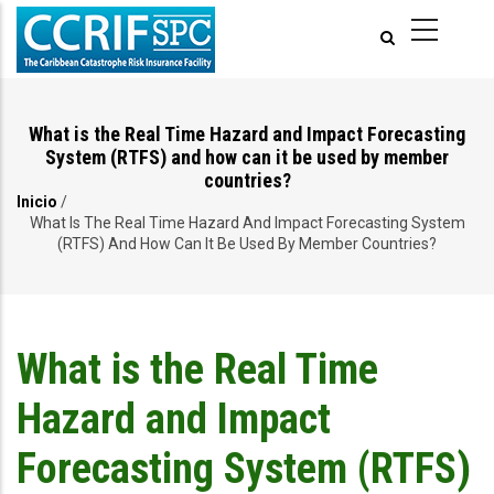
Pasar
al
contenido
principal
What is the Real Time Hazard and Impact Forecasting
System (RTFS) and how can it be used by member
countries?
Inicio
/
Ruta
What Is The Real Time Hazard And Impact Forecasting System
(RTFS) And How Can It Be Used By Member Countries?
de
navegación
What is the Real Time
Hazard and Impact
Forecasting System (RTFS)