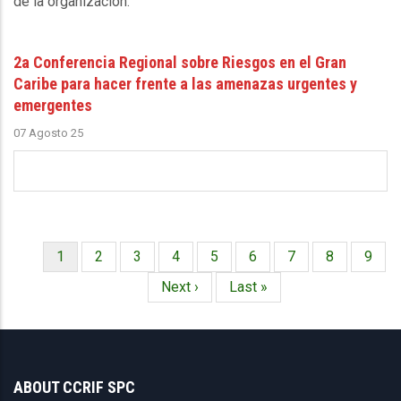
de la organización.
2a Conferencia Regional sobre Riesgos en el Gran
Caribe para hacer frente a las amenazas urgentes y
emergentes
07 Agosto 25
Página
1
Página
2
Página
3
Página
4
Página
5
Página
6
Página
7
Página
8
Págin
9
Paginación
actual
Siguiente
Next ›
Última
Last »
página
página
ABOUT CCRIF SPC