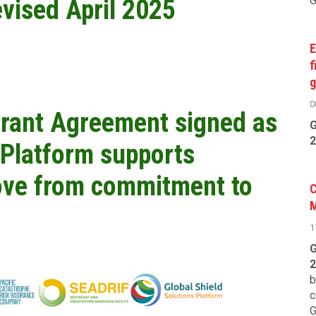
G
vised April 2025
E
f
g
0
rant Agreement signed as
G
2
 Platform supports
ove from commitment to
C
1
G
2
b
c
G