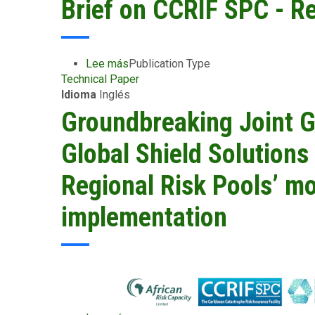
Brief on CCRIF SPC - Re
Islands
-
May
4
Lee más
sobre
Publication Type
2025
Technical Paper
Brief
Idioma
Inglés
on
CCRIF
Groundbreaking Joint G
SPC
-
Global Shield Solutions
Revised
April
Regional Risk Pools’ m
2025
implementation