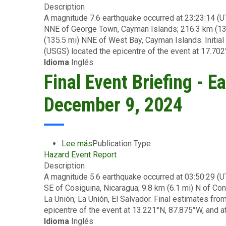
Agripreneurs,
Description
Event
Provides
A magnitude 7.6 earthquake occurred at 23:23:14 (U
Briefing
US$25,000
NNE of George Town, Cayman Islands; 216.3 km (13
-
to
(135.5 mi) NNE of West Bay, Cayman Islands. Initia
Earthquake
Papine
(USGS) located the epicentre of the event at 17.702°
-
High
Idioma
Inglés
Cayman
School,
Islands
Final Event Briefing - E
Jamaica
-
for
February
December 9, 2024
Establishing
8
a
2025
Greenhouse
Lee más
sobre
Publication Type
Hazard Event Report
Final
Description
Event
A magnitude 5.6 earthquake occurred at 03:50:29 (
Briefing
SE of Cosiguina, Nicaragua; 9.8 km (6.1 mi) N of Co
-
La Unión, La Unión, El Salvador. Final estimates fr
Earthquake
epicentre of the event at 13.221°N, 87.875°W, and at
-
Idioma
Inglés
Nicaragua