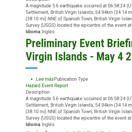
A magnitude 5.6 earthquake occurred at 06:58:24 (
Briefing
Settlement, British Virgin Islands; 54.94km (34.14 m
-
(38.10 mi) NNE of Spanish Town, British Virgin Isla
Earthquake
Survey (USGS) located the epicentre of the event at
-
Idioma
Inglés
British
Virgin
Preliminary Event Briefi
Islands
-
Virgin Islands - May 4 
May
12
2025
Lee más
sobre
Publication Type
Hazard Event Report
Preliminary
Description
Event
A magnitude 5.6 earthquake occurred at 06:58:24 (
Briefing
Settlement, British Virgin Islands; 54.94km (34.14 m
-
(38.10 mi) NNE of Spanish Town, British Virgin Islan
Earthquake
Survey (USGS) located the epicentre of the event at
-
Idioma
Inglés
British
Virgin