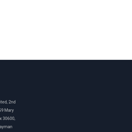
ted, 2nd
159 Mary
ox 30600,
Cayman