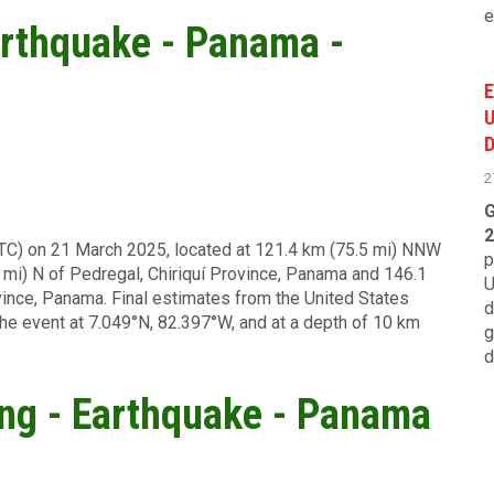
e
Earthquake - Panama -
E
U
D
2
G
2
UTC) on 21 March 2025, located at 121.4 km (75.5 mi) NNW
p
9 mi) N of Pedregal, Chiriquí Province, Panama and 146.1
U
vince, Panama. Final estimates from the United States
d
he event at 7.049°N, 82.397°W, and at a depth of 10 km
g
d
ing - Earthquake - Panama