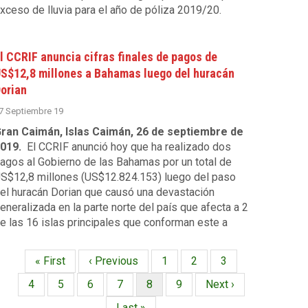
xceso de lluvia para el año de póliza 2019/20.
l CCRIF anuncia cifras finales de pagos de
S$12,8 millones a Bahamas luego del huracán
orian
7 Septiembre 19
ran Caimán, Islas Caimán, 26 de septiembre de
019.
El
CCRIF
anunció hoy que ha realizado dos
agos al Gobierno de las Bahamas por un total de
S$12,8 millones (US$12.824.153) luego del paso
el huracán
Dorian
que causó una devastación
eneralizada en la parte norte del país que afecta a 2
e las 16 islas principales que conforman este a
Primera
« First
Página
‹ Previous
Página
1
Página
2
Página
3
Paginación
página
anterior
Página
4
Página
5
Página
6
Página
7
Página
8
Página
9
Siguiente
Next ›
actual
página
Última
Last »