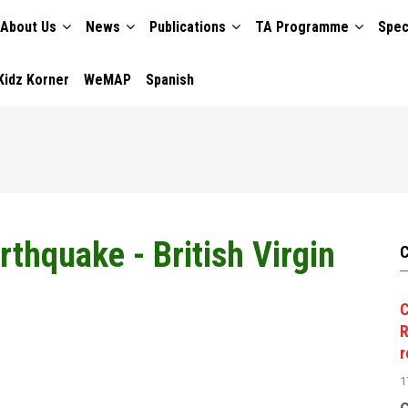
About Us
News
Publications
TA Programme
Spec
TION
Kidz Korner
WeMAP
Spanish
arthquake - British Virgin
C
R
r
1