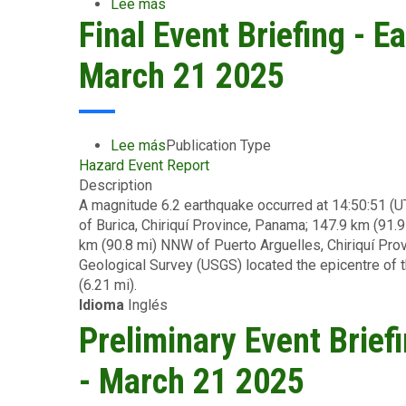
Lee más
sobre
Final Event Briefing - 
Groundbreaking
Joint
Grant
March 21 2025
Agreement
signed
as
Global
Lee más
sobre
Publication Type
Shield
Hazard Event Report
Final
Solutions
Description
Event
Platform
A magnitude 6.2 earthquake occurred at 14:50:51 (
Briefing
supports
of Burica, Chiriquí Province, Panama; 147.9 km (91.
-
Regional
km (90.8 mi) NNW of Puerto Arguelles, Chiriquí Pro
Earthquake
Risk
Geological Survey (USGS) located the epicentre of t
-
Pools’
(6.21 mi).
Panama
move
Idioma
Inglés
-
from
March
Preliminary Event Brief
commitment
21
to
2025
- March 21 2025
implementation