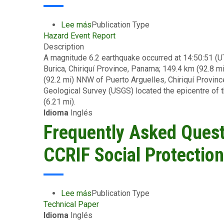
Lee más
sobre
Publication Type
Hazard Event Report
Preliminary
Description
Event
A magnitude 6.2 earthquake occurred at 14:50:51 (
Briefing
Burica, Chiriquí Province, Panama; 149.4 km (92.8 m
-
(92.2 mi) NNW of Puerto Arguelles, Chiriquí Provinc
Earthquake
Geological Survey (USGS) located the epicentre of t
-
(6.21 mi).
Panama
Idioma
Inglés
-
March
Frequently Asked Quest
21
2025
CCRIF Social Protectio
Lee más
sobre
Publication Type
Technical Paper
Frequently
Idioma
Inglés
Asked