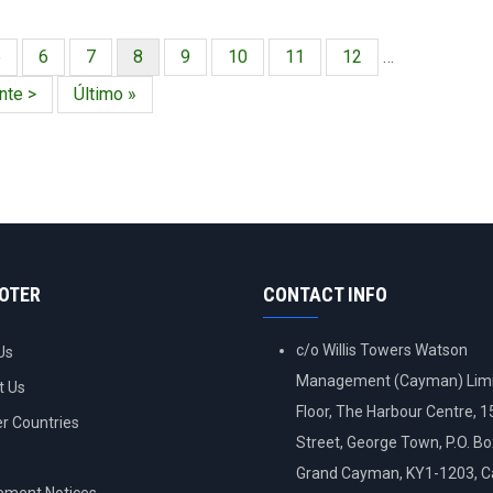
ágina
5
Página
6
Página
7
Página
8
Página
9
Página
10
Página
11
Página
12
…
actual
nte
nte >
Última
Último »
a
página
OOTER
CONTACT INFO
c/o Willis Towers Watson
Us
Management (Cayman) Limi
t Us
Floor, The Harbour Centre, 
 Countries
Street, George Town, P.O. B
Grand Cayman, KY1-1203, 
ement Notices