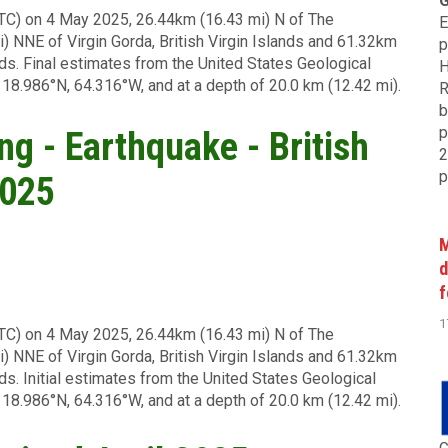
G
UTC) on 4 May 2025, 26.44km (16.43 mi) N of The
E
i) NNE of Virgin Gorda, British Virgin Islands and 61.32km
p
nds. Final estimates from the United States Geological
H
 18.986°N, 64.316°W, and at a depth of 20.0 km (12.42 mi).
R
b
p
ng - Earthquake - British
2
p
2025
M
d
f
1
UTC) on 4 May 2025, 26.44km (16.43 mi) N of The
i) NNE of Virgin Gorda, British Virgin Islands and 61.32km
ds. Initial estimates from the United States Geological
 18.986°N, 64.316°W, and at a depth of 20.0 km (12.42 mi).