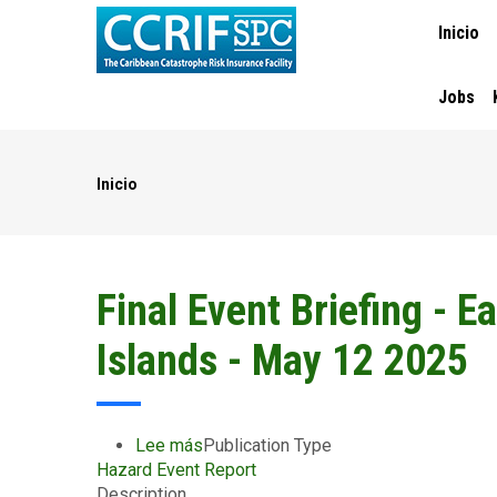
MAIN
Pasar
Inicio
NAVIGA
al
contenido
principal
Jobs
Inicio
Ruta
de
navegación
Final Event Briefing - E
Islands - May 12 2025
Lee más
sobre
Publication Type
Hazard Event Report
Final
Description
Event