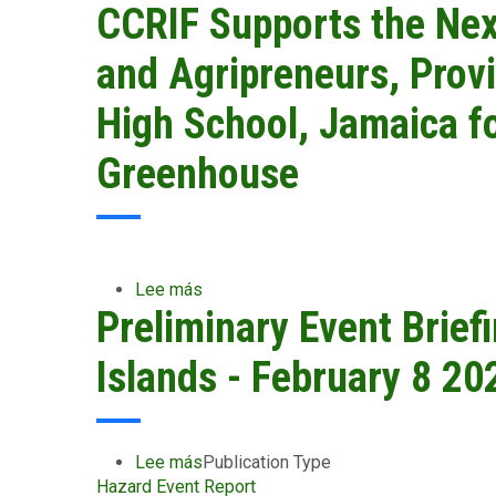
Questions
CCRIF Supports the Nex
(FAQs)
-
and Agripreneurs, Prov
The
WFP-
High School, Jamaica fo
CCRIF
Social
Greenhouse
Protection
Top-
up
Model
Lee más
sobre
Preliminary Event Brief
CCRIF
Supports
the
Islands - February 8 20
Next
Generation
of
Farmers
Lee más
sobre
Publication Type
and
Hazard Event Report
Preliminary