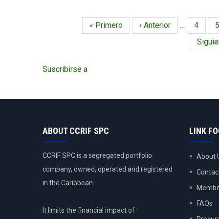
-
December
Primera
« Primero
Página
‹ Anterior
…
Página
4
P
9,
Paginación
página
anterior
2024
Siguie
Siguie
págin
Suscribirse a
ABOUT CCRIF SPC
LINK F
CCRIF SPC is a segregated portfolio
About 
company, owned, operated and registered
Contac
in the Caribbean.
Member
FAQs
It limits the financial impact of
Procur