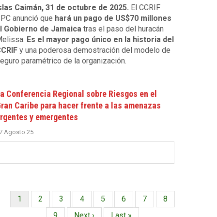
slas Caimán, 31 de octubre de 2025.
El CCRIF
PC anunció que
hará un pago de US$70 millones
l Gobierno de Jamaica
tras el paso del huracán
elissa.
Es el mayor pago único en la historia del
CRIF
y una poderosa demostración del modelo de
eguro paramétrico de la organización.
a Conferencia Regional sobre Riesgos en el
ran Caribe para hacer frente a las amenazas
rgentes y emergentes
7 Agosto 25
Página
1
Página
2
Página
3
Página
4
Página
5
Página
6
Página
7
Página
8
Paginación
actual
Página
9
Siguiente
Next ›
Última
Last »