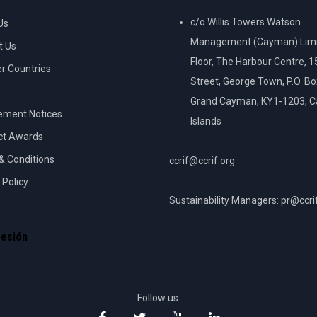
c/o Willis Towers Watson
Us
Management (Cayman) Limi
t Us
Floor, The Harbour Centre, 
 Countries
Street, George Town, P.O. B
Grand Cayman, KY1-1203, 
ement Notices
Islands
ct Awards
& Conditions
ccrif@ccrif.org
 Policy
Sustainability Managers: pr@ccri
NT
sesión
Follow us: