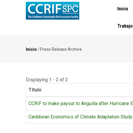
NAVEGA
Pasar
Inicio
PRINCI
al
contenido
principal
Trabajo
Inicio
/
Press Release Archive
Ruta
de
navegación
Displaying 1 - 2 of 2
Título
CCRIF to make payout to Anguilla after Hurricane E
Caribbean Economics of Climate Adaptation Study 