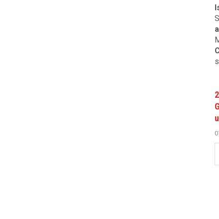
I
S
a
M
C
s
2
G
u
0