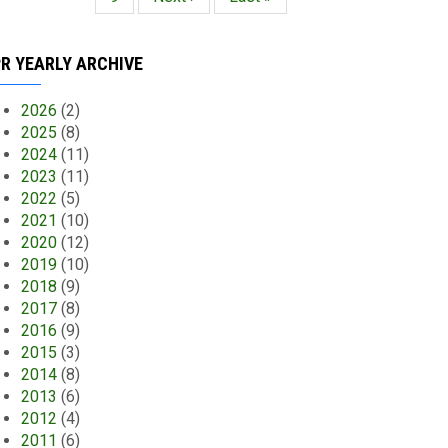
página
página
R YEARLY ARCHIVE
2026
(2)
2025
(8)
2024
(11)
2023
(11)
2022
(5)
2021
(10)
2020
(12)
2019
(10)
2018
(9)
2017
(8)
2016
(9)
2015
(3)
2014
(8)
2013
(6)
2012
(4)
2011
(6)