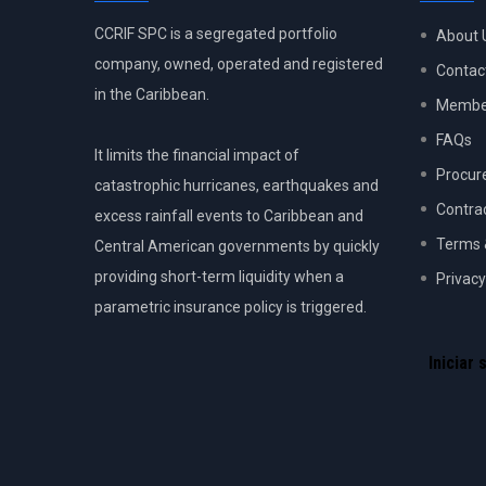
CCRIF SPC is a segregated portfolio
About 
company, owned, operated and registered
Contac
in the Caribbean.
Member
FAQs
It limits the financial impact of
Procur
catastrophic hurricanes, earthquakes and
Contra
excess rainfall events to Caribbean and
Terms 
Central American governments by quickly
providing short-term liquidity when a
Privacy
parametric insurance policy is triggered.
USER
ACCOU
Iniciar 
MENU