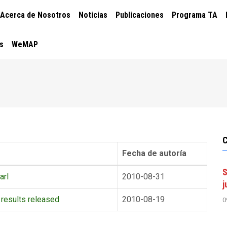
CIÓN
Acerca de Nosotros
Noticias
Publicaciones
Programa TA
PAL
s
WeMAP
Fecha de autoría
S
arl
2010-08-31
j
results released
2010-08-19
0