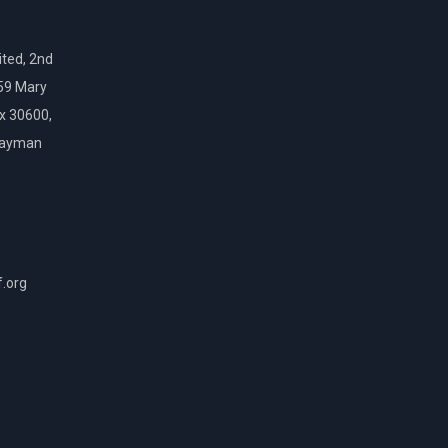
ted, 2nd
159 Mary
ox 30600,
Cayman
f.org