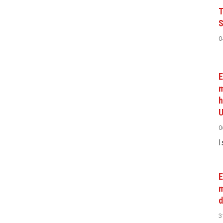
T
S
0
E
m
h
U
0
I
E
m
d
3