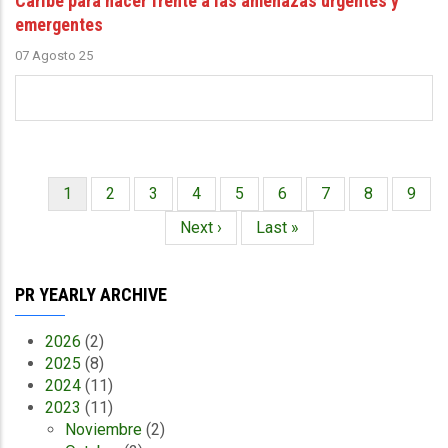
Caribe para hacer frente a las amenazas urgentes y
emergentes
07 Agosto 25
Página
1
Página
2
Página
3
Página
4
Página
5
Página
6
Página
7
Página
8
Págin
9
Paginación
actual
Siguiente
Next ›
Última
Last »
página
página
PR YEARLY ARCHIVE
2026
(2)
2025
(8)
2024
(11)
2023
(11)
Noviembre
(2)