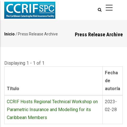
Pasar
al
contenido
principal
Press Release Archive
Inicio
/
Press Release Archive
Ruta
de
navegación
Displaying 1 - 1 of 1
Fecha
de
Título
autoría
CCRIF Hosts Regional Technical Workshop on
2023-
Parametric Insurance and Modelling for its
02-28
Caribbean Members