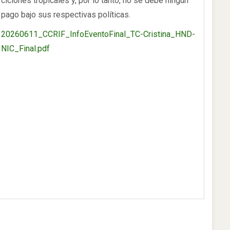
ciclones tropicales y, por lo tanto, no se debe ningún
pago bajo sus respectivas políticas.
20260611_CCRIF_InfoEventoFinal_TC-Cristina_HND-
NIC_Final.pdf