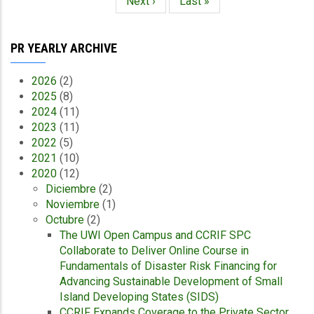
Siguiente
Next ›
Última
Last »
página
página
PR YEARLY ARCHIVE
2026
(2)
2025
(8)
2024
(11)
2023
(11)
2022
(5)
2021
(10)
2020
(12)
Diciembre
(2)
Noviembre
(1)
Octubre
(2)
The UWI Open Campus and CCRIF SPC
Collaborate to Deliver Online Course in
Fundamentals of Disaster Risk Financing for
Advancing Sustainable Development of Small
Island Developing States (SIDS)
CCRIF Expands Coverage to the Private Sector…