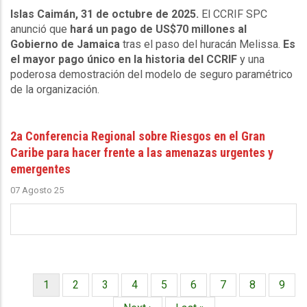
Islas Caimán, 31 de octubre de 2025.
El CCRIF SPC
anunció que
hará un pago de US$70 millones al
Gobierno de Jamaica
tras el paso del huracán Melissa.
Es
el mayor pago único en la historia del CCRIF
y una
poderosa demostración del modelo de seguro paramétrico
de la organización.
2a Conferencia Regional sobre Riesgos en el Gran
Caribe para hacer frente a las amenazas urgentes y
emergentes
07 Agosto 25
Página
1
Página
2
Página
3
Página
4
Página
5
Página
6
Página
7
Página
8
Págin
9
Paginación
actual