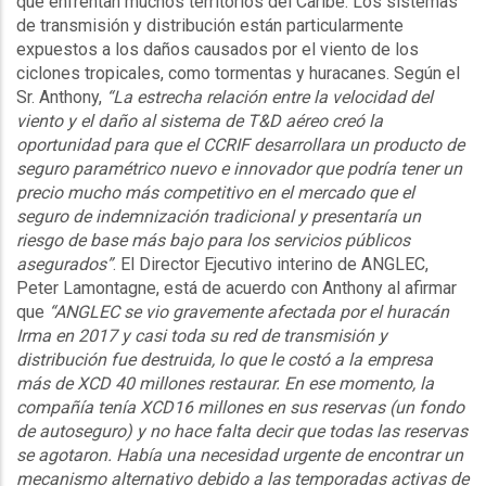
que enfrentan muchos territorios del Caribe. Los sistemas
de transmisión y distribución están particularmente
expuestos a los daños causados por el viento de los
ciclones tropicales, como tormentas y huracanes. Según el
Sr. Anthony,
“La estrecha relación entre la velocidad del
viento y el daño al sistema de T&D aéreo creó la
oportunidad para que el CCRIF desarrollara un producto de
seguro paramétrico nuevo e innovador que podría tener un
precio mucho más competitivo en el mercado que el
seguro de indemnización tradicional y presentaría un
riesgo de base más bajo para los servicios públicos
asegurados”
. El Director Ejecutivo interino de ANGLEC,
Peter Lamontagne, está de acuerdo con Anthony al afirmar
que
“ANGLEC se vio gravemente afectada por el huracán
Irma en 2017 y casi toda su red de transmisión y
distribución fue destruida, lo que le costó a la empresa
más de XCD 40 millones restaurar. En ese momento, la
compañía tenía XCD16 millones en sus reservas (un fondo
de autoseguro) y no hace falta decir que todas las reservas
se agotaron. Había una necesidad urgente de encontrar un
mecanismo alternativo debido a las temporadas activas de