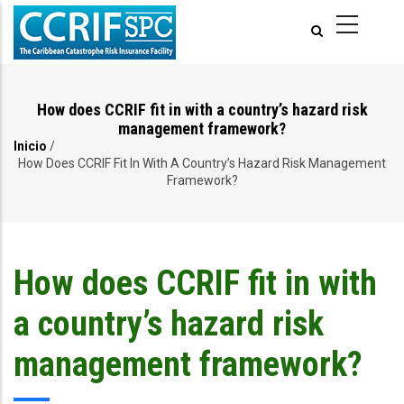
Pasar
al
contenido
principal
How does CCRIF fit in with a country’s hazard risk
management framework?
Inicio
/
Ruta
How Does CCRIF Fit In With A Country’s Hazard Risk Management
Framework?
de
navegación
How does CCRIF fit in with
a country’s hazard risk
management framework?