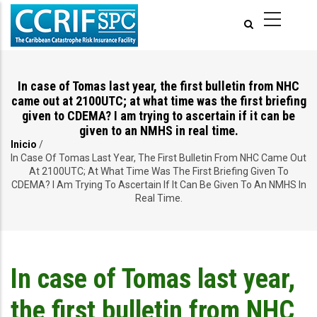
Pasar
al
contenido
principal
In case of Tomas last year, the first bulletin from NHC
came out at 2100UTC; at what time was the first briefing
given to CDEMA? I am trying to ascertain if it can be
given to an NMHS in real time.
Inicio
/
Ruta
In Case Of Tomas Last Year, The First Bulletin From NHC Came Out
At 2100UTC; At What Time Was The First Briefing Given To
de
CDEMA? I Am Trying To Ascertain If It Can Be Given To An NMHS In
Real Time.
navegación
In case of Tomas last year,
the first bulletin from NHC