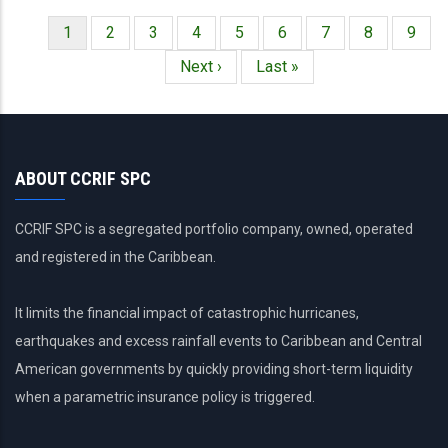
Página
1
Página
2
Página
3
Página
4
Página
5
Página
6
Página
7
Página
8
Págin
9
Paginación
actual
Siguiente
Next ›
Última
Last »
página
página
ABOUT CCRIF SPC
CCRIF SPC is a segregated portfolio company, owned, operated
and registered in the Caribbean.
It limits the financial impact of catastrophic hurricanes,
earthquakes and excess rainfall events to Caribbean and Central
American governments by quickly providing short-term liquidity
when a parametric insurance policy is triggered.