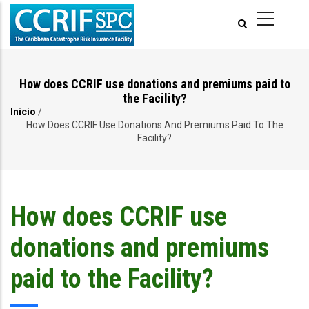
Pasar
al
contenido
principal
How does CCRIF use donations and premiums paid to
the Facility?
Inicio
/
Ruta
How Does CCRIF Use Donations And Premiums Paid To The
Facility?
de
navegación
How does CCRIF use
donations and premiums
paid to the Facility?