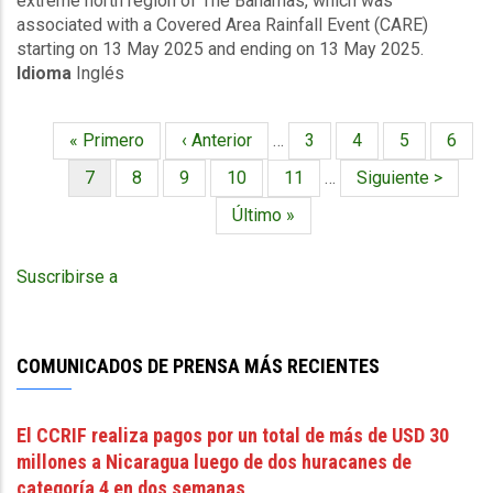
extreme north region of The Bahamas, which was
Covered
associated with a Covered Area Rainfall Event (CARE)
Area
starting on 13 May 2025 and ending on 13 May 2025.
Rainfall
Idioma
Inglés
Events
(13/05/2025
to
Primera
« Primero
Página
‹ Anterior
…
Página
3
Página
4
Página
5
Págin
6
13/05/2025)
Paginación
página
anterior
-
Página
7
Página
8
Página
9
Página
10
Página
11
…
Siguiente
Siguiente >
Excess
actual
página
Última
Último »
Rainfall
página
-
The
Suscribirse a
Bahamas
Extreme
North
-
COMUNICADOS DE PRENSA MÁS RECIENTES
May
22
El CCRIF realiza pagos por un total de más de USD 30
2025
millones a Nicaragua luego de dos huracanes de
categoría 4 en dos semanas