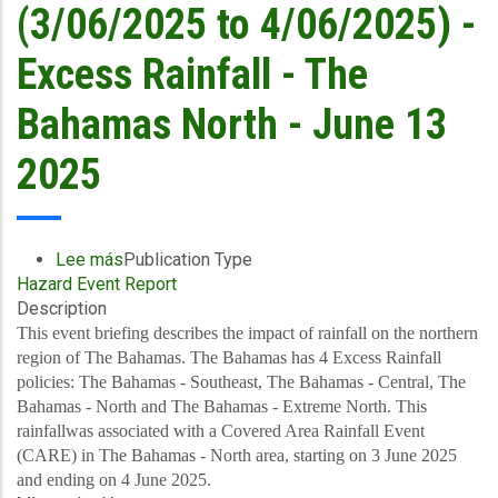
The
(3/06/2025 to 4/06/2025) -
Bahamas
Extreme
Excess Rainfall - The
North
-
Bahamas North - June 13
June
13
2025
2025
Lee más
sobre
Publication Type
Hazard Event Report
Event
Description
Briefing
-
This event briefing describes the impact of rainfall on the northern
Covered
region of The Bahamas. The Bahamas has 4 Excess Rainfall
Area
policies: The Bahamas - Southeast, The Bahamas - Central, The
Rainfall
Bahamas - North and The Bahamas - Extreme North. This
Events
rainfallwas associated with a Covered Area Rainfall Event
(3/06/2025
(CARE) in The Bahamas - North area, starting on 3 June 2025
to
and ending on 4 June 2025.