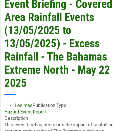
Event Briefing - Covered
Internship
2025
Area Rainfall Events
Flyer
(13/05/2025 to
13/05/2025) - Excess
Rainfall - The Bahamas
Extreme North - May 22
2025
Lee más
sobre
Publication Type
Hazard Event Report
Event
Description
Briefing
This event briefing describes the impact of rainfall on
-