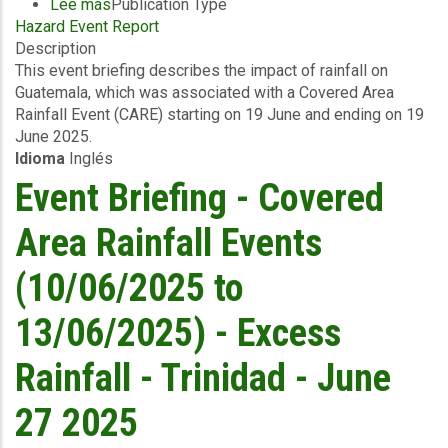
Lee más
sobre
Publication Type
Hazard Event Report
Event
Description
Briefing
This event briefing describes the impact of rainfall on
-
Guatemala, which was associated with a Covered Area
Covered
Rainfall Event (CARE) starting on 19 June and ending on 19
Area
June 2025.
Rainfall
Idioma
Inglés
Events
(19/06/2025
Event Briefing - Covered
to
19/06/2025)
Area Rainfall Events
-
Excess
(10/06/2025 to
Rainfall
-
13/06/2025) - Excess
Guatemala
-
Rainfall - Trinidad - June
June
27
27 2025
2025