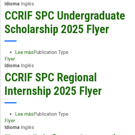
Idioma
Inglés
SPC
Postgraduate
CCRIF SPC Undergraduate
Scholarship
2025
Scholarship 2025 Flyer
Flyer
Lee más
sobre
Publication Type
Flyer
CCRIF
Idioma
Inglés
SPC
Undergraduate
CCRIF SPC Regional
Scholarship
2025
Internship 2025 Flyer
Flyer
Lee más
sobre
Publication Type
Flyer
CCRIF
Idioma
Inglés
SPC
Regional