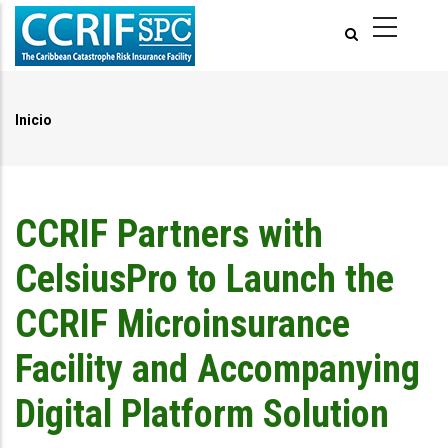
Pasar
al
contenido
principal
Inicio
Ruta
de
navegación
CCRIF Partners with
CelsiusPro to Launch the
CCRIF Microinsurance
Facility and Accompanying
Digital Platform Solution