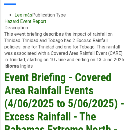
Lee más
sobre
Publication Type
Hazard Event Report
Event
Description
Briefing
This event briefing describes the impact of rainfall on
-
Trinidad. Trinidad and Tobago has 2 Excess Rainfall
Covered
policies: one for Trinidad and one for Tobago. This rainfall
Area
was associated with a Covered Area Rainfall Event (CARE)
Rainfall
in Trinidad, starting on 10 June and ending on 13 June 2025.
Events
Idioma
Inglés
(10/06/2025
to
Event Briefing - Covered
13/06/2025)
-
Area Rainfall Events
Excess
Rainfall
(4/06/2025 to 5/06/2025) -
-
Trinidad
Excess Rainfall - The
-
June
Bahamas Extreme North -
27