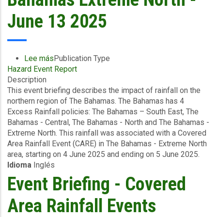
2025
June 13 2025
Lee más
sobre
Publication Type
Hazard Event Report
Event
Description
Briefing
This event briefing describes the impact of rainfall on the
-
northern region of The Bahamas. The Bahamas has 4
Covered
Excess Rainfall policies: The Bahamas – South East, The
Area
Bahamas - Central, The Bahamas - North and The Bahamas -
Rainfall
Extreme North. This rainfall was associated with a Covered
Events
Area Rainfall Event (CARE) in The Bahamas - Extreme North
(4/06/2025
area, starting on 4 June 2025 and ending on 5 June 2025.
to
Idioma
Inglés
5/06/2025)
-
Event Briefing - Covered
Excess
Rainfall
Area Rainfall Events
-