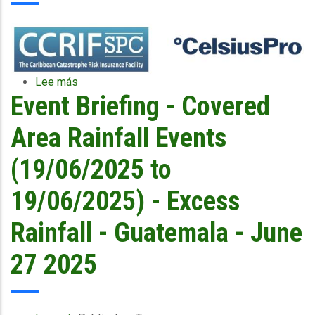
Lee más
sobre
Event Briefing - Covered
CCRIF
Partners
with
Area Rainfall Events
CelsiusPro
to
(19/06/2025 to
Launch
the
19/06/2025) - Excess
CCRIF
Microinsurance
Rainfall - Guatemala - June
Facility
and
27 2025
Accompanying
Digital
Platform
Solution