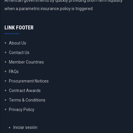
American governments by quickly providing short-term liquidity
when a parametric insurance policy is triggered.
LINK FOOTER
About Us
Contact Us
Member Countries
FAQs
Procurement Notices
Contract Awards
Terms & Conditions
Privacy Policy
USER
Iniciar sesión
ACCOUNT