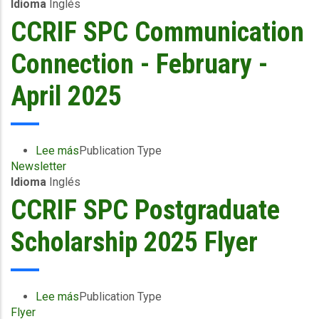
Idioma
Inglés
4/06/2025)
-
CCRIF SPC Communication
Excess
Rainfall
Connection - February -
-
The
April 2025
Bahamas
North
-
June
Lee más
sobre
Publication Type
13
Newsletter
CCRIF
2025
Idioma
Inglés
SPC
Communication
CCRIF SPC Postgraduate
Connection
-
Scholarship 2025 Flyer
February
-
April
2025
Lee más
sobre
Publication Type
Flyer
CCRIF