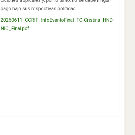
ciclones tropicales y, por lo tanto, no se debe ningún
pago bajo sus respectivas políticas.
20260611_CCRIF_InfoEventoFinal_TC-Cristina_HND-
NIC_Final.pdf